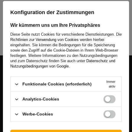
Auf Kundenbestellung
Konfiguration der Zustimmungen
Weilerswist
Wir kümmern uns um Ihre Privatsphäres
Auf Kundenbestellung
Diese Seite nutzt Cookies für verschiedene Dienstleistungen. Die
Richtlinien zur Verwendung von Cookies
werden hierbei
eingehalten. Sie können die Bedingungen für die Speicherung
sowie den Zugriff auf die Cookie-Dateien in Ihrem Web-Browser
festlegen. Weitere Informationen zu den Nutzungsbedingungen
und zum Datenschutz finden Sie auch unter
Datenschutz und
Begleiten Sie uns
Nutzungsbedingungen von Google
.
Melden Sie sich für unseren Newsletter an, um News und
Immer
Funktionale Cookies (erforderlich)
Sonderangebote regelmäßig zu erhalten.
aktiv
Analytics-Cookies
Geben Sie Ihre E-Mail-Adresse ein
Ich akzeptiere die AGB und bestätige, dass ich die Datenschutzerklärung der Website zur Kenntnis genommen habe
Werbe-Cookies
Anmelden