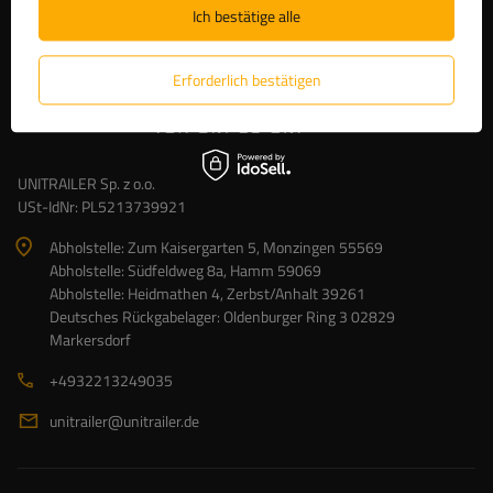
Ich bestätige alle
Erforderlich bestätigen
UNITRAILER Sp. z o.o.
USt-IdNr: PL5213739921
Abholstelle: Zum Kaisergarten 5, Monzingen 55569
Abholstelle: Südfeldweg 8a, Hamm 59069
Abholstelle: Heidmathen 4, Zerbst/Anhalt 39261
Deutsches Rückgabelager: Oldenburger Ring 3 02829
Markersdorf
+4932213249035
unitrailer@unitrailer.de