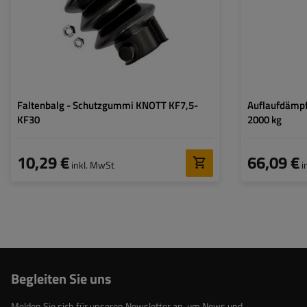
Faltenbalg - Schutzgummi KNOTT KF7,5-
Auflaufdämp
KF30
2000 kg
10,29 €
66,09 €
inkl. MwSt
i
Begleiten Sie uns
Melden Sie sich für unseren Newsletter an, um News und