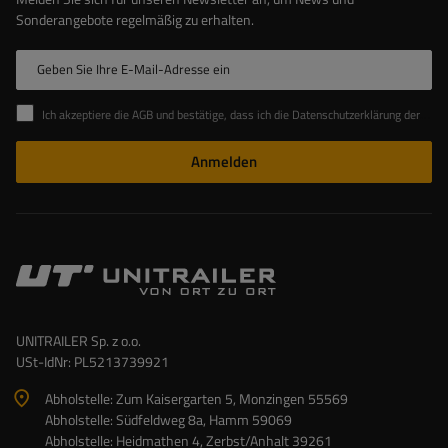
Sonderangebote regelmäßig zu erhalten.
Geben Sie Ihre E-Mail-Adresse ein
Ich akzeptiere die AGB und bestätige, dass ich die Datenschutzerklärung der Website zur Kenntnis genommen habe
Anmelden
UNITRAILER Sp. z o.o.
USt-IdNr: PL5213739921
Abholstelle: Zum Kaisergarten 5, Monzingen 55569
Abholstelle: Südfeldweg 8a, Hamm 59069
Abholstelle: Heidmathen 4, Zerbst/Anhalt 39261