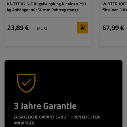
KNOTT K7.5-C Kugelkupplung für einen 750
WINTERHOFF
kg Anhänger mit 50 mm Rohrzugstange
für einen 30
Rohrzugstang
23,89 €
67,99 €
inkl. MwSt
i
3 Jahre Garantie
ZUSÄTZLICHE GARANTIE+ AUF IHREN LEICHTEN
ANHÄNGER