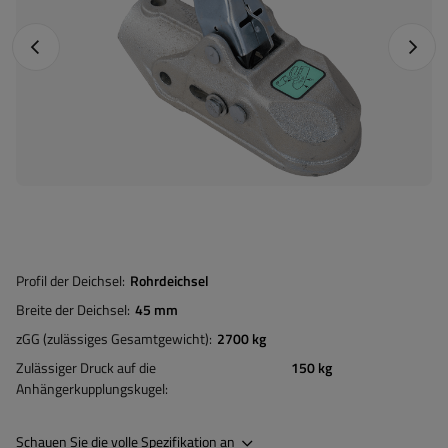
Vorheriges Foto
Nächst
Profil der Deichsel
Rohrdeichsel
Breite der Deichsel
45 mm
zGG (zulässiges Gesamtgewicht)
2700 kg
Zulässiger Druck auf die
150 kg
Anhängerkupplungskugel
Schauen Sie die volle Spezifikation an