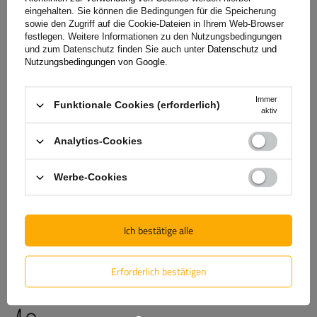
Einflüsse und gewährleisten so einen langfristigen und
eingehalten. Sie können die Bedingungen für die Speicherung
zuverlässigen Betrieb unter unterschiedlichsten
sowie den Zugriff auf die Cookie-Dateien in Ihrem Web-Browser
Bedingungen.
festlegen. Weitere Informationen zu den Nutzungsbedingungen
und zum Datenschutz finden Sie auch unter
Datenschutz und
Nutzungsbedingungen von Google
.
Immer
Garantie
Funktionale Cookies (erforderlich)
aktiv
Analytics-Cookies
Beim Kauf eines Produkts aus unserem Sortiment erhalten
Sie eine 2-jährige Garantie.
So können Sie es nutzen, ohne
Werbe-Cookies
sich Gedanken über die Folgen eines möglichen Defekts zu
machen. Da wir uns um Ihre Zufriedenheit kümmern, haben
wir das Verfahren zur Einreichung einer möglichen
Ich bestätige alle
Reklamation so einfach wie möglich gestaltet - Sie müssen
nur das auf unserer
Website verfügbare Formular ausfüllen
Erforderlich bestätigen
und abschicken.