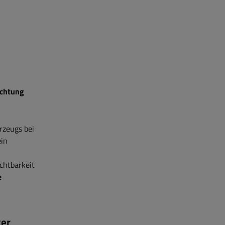
uchtung
hrzeugs bei
ein
chtbarkeit
e
ker