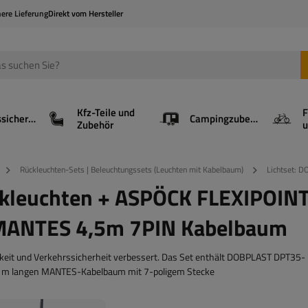
here Lieferung
Direkt vom Hersteller
Kfz-Teile und
F
Ladungssicherung
Campingzubehör
Zubehör
u
Rückleuchten-Sets | Beleuchtungssets (Leuchten mit Kabelbaum)
Lichtset: 
kleuchten + ASPÖCK FLEXIPOINT
 MANTES 4,5m 7PIN Kabelbaum
rkeit und Verkehrssicherheit verbessert. Das Set enthält DOBPLAST DPT35-
5 m langen MANTES-Kabelbaum mit 7-poligem Stecke