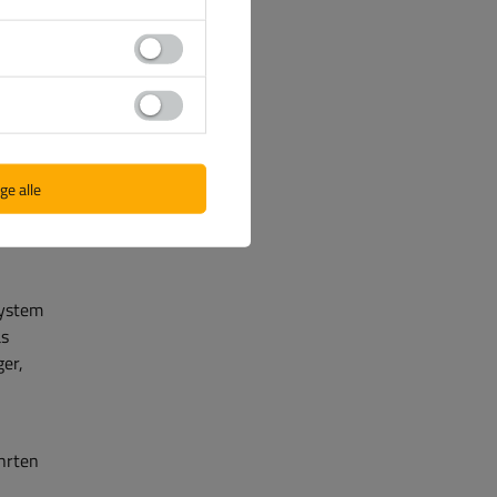
erbessert
i
ge alle
uptkabel
niverselle
system
as
ger,
hrten