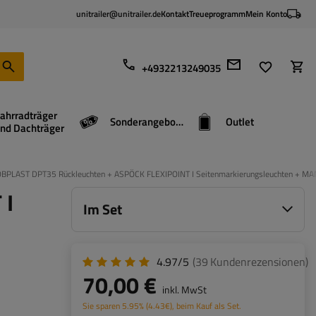
unitrailer@unitrailer.de
Kontakt
Treueprogramm
Mein Konto
+4932213249035
ahrradträger
Sonderangebote
Outlet
nd Dachträger
DOBPLAST DPT35 Rückleuchten + ASPÖCK FLEXIPOINT I Seitenmarkierungsleuchten + M
 I
Im Set
4.97/5
(39
Kundenrezensionen
)
70,00 €
inkl. MwSt
Sie sparen
5.95%
(
4.43
€
), beim Kauf als Set.