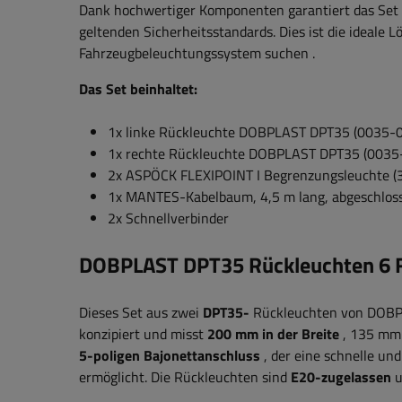
Dank hochwertiger Komponenten garantiert das Set
geltenden Sicherheitsstandards. Dies ist die ideale L
Fahrzeugbeleuchtungssystem suchen
.
Das Set beinhaltet:
1x linke Rückleuchte DOBPLAST DPT35 (0035-
1x rechte Rückleuchte DOBPLAST DPT35 (0035
2x ASPÖCK
FLEXIPOINT I
Begrenzungsleuchte (
1x MANTES-Kabelbaum, 4,5 m lang, abgeschloss
2x Schnellverbinder
DOBPLAST DPT35 Rückleuchten 6 Fu
Dieses Set aus zwei
DPT35-
Rückleuchten
von DOB
konzipiert und misst
200 mm
in der Breite
, 135 mm 
5-poligen Bajonettanschluss
, der eine schnelle u
ermöglicht.
Die Rückleuchten sind
E20-zugelassen
u