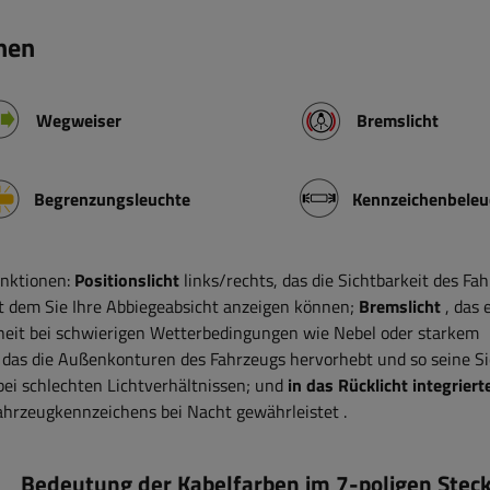
nen
Wegweiser
Bremslicht
Begrenzungsleuchte
Kennzeichenbele
unktionen:
Positionslicht
links/rechts, das die Sichtbarkeit des Fa
it dem Sie Ihre Abbiegeabsicht anzeigen können;
Bremslicht
, das 
rheit bei schwierigen Wetterbedingungen wie Nebel oder starkem
,
das die Außenkonturen des Fahrzeugs hervorhebt und so seine Si
bei schlechten Lichtverhältnissen; und
in das Rücklicht integriert
 Fahrzeugkennzeichens bei Nacht gewährleistet
.
Bedeutung der Kabelfarben im 7-poligen Stec