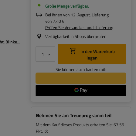
Große Menge verfügbar
Bei Ihnen von
12. August
. Lieferung
von
7,40 €
Prüfen Sie Versandzeit und -Lieferung
Verfügbarkeit in Shops überprüfen
ht
Blinker
Nebelschlussleuchte
Umrisslicht
Kennzeichenbeleuchtung
Re
In den Warenkorb
legen
Sie können auch kaufen mit:
Nehmen Sie am Treueprogramm teil
Mit dem Kauf dieses Produkts erhalten Sie:
67.55
Pkt.