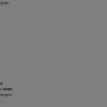
ng der
te
er
einen
nhängern
.