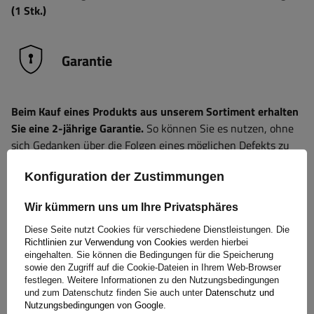
(1 Stk.)
Garantie
Beim Kauf eines Produkts aus unserem Sortiment erhalten
Sie eine 2-jährige Garantie.
So können Sie es nutzen, ohne
sich Gedanken über die Folgen eines möglichen Defekts zu
machen. Da wir uns um Ihre Zufriedenheit kümmern, haben
Konfiguration der Zustimmungen
wir das Verfahren zur Einreichung einer möglichen
Reklamation so einfach wie möglich gestaltet - Sie müssen
Wir kümmern uns um Ihre Privatsphäres
nur das auf unserer
Website verfügbare Formular ausfüllen
und abschicken.
Diese Seite nutzt Cookies für verschiedene Dienstleistungen. Die
Richtlinien zur Verwendung von Cookies
werden hierbei
eingehalten. Sie können die Bedingungen für die Speicherung
sowie den Zugriff auf die Cookie-Dateien in Ihrem Web-Browser
Spezifikation
festlegen. Weitere Informationen zu den Nutzungsbedingungen
und zum Datenschutz finden Sie auch unter
Datenschutz und
Nutzungsbedingungen von Google
.