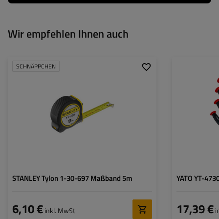
Wir empfehlen Ihnen auch
SCHNÄPPCHEN
STANLEY Tylon 1-30-697 Maßband 5m
YATO YT-4730 
6,10 €
17,39 €
inkl. MwSt
i