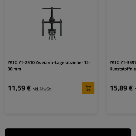
YATO YT-2510 Zweiarm-Lagerabzieher 12-
YATO YT-3597
38 mm
Kunststoffni
11,59 €
15,89 €
inkl. MwSt
i