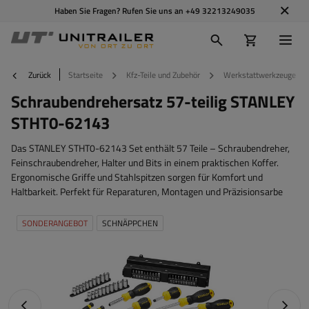
Haben Sie Fragen? Rufen Sie uns an
+49 32213249035
Zurück
Startseite
Kfz-Teile und Zubehör
Werkstattwerkzeuge
Schraubendrehersatz 57-teilig STANLEY
STHT0-62143
Das STANLEY STHT0-62143 Set enthält 57 Teile – Schraubendreher,
Feinschraubendreher, Halter und Bits in einem praktischen Koffer.
Ergonomische Griffe und Stahlspitzen sorgen für Komfort und
Haltbarkeit. Perfekt für Reparaturen, Montagen und Präzisionsarbe
SONDERANGEBOT
SCHNÄPPCHEN
Vorheriges Foto
Nächst