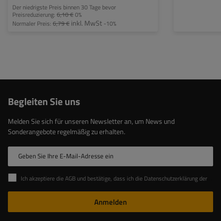
Der niedrigste Preis binnen 30 Tage bevor
Preisreduzierung:
6,10 €
0%
inkl. MwSt
Normaler Preis:
6,79 €
-10%
Begleiten Sie uns
Melden Sie sich für unseren Newsletter an, um News und
Sonderangebote regelmäßig zu erhalten.
Geben Sie Ihre E-Mail-Adresse ein
Ich akzeptiere die AGB und bestätige, dass ich die Datenschutzerklärung der Website zur Kenntnis genommen habe
Anmelden