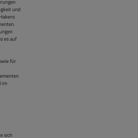
derungen
igkeit und
 Hakens
nenten.
gungen
o es auf
owie für
elementen
d im
e sich