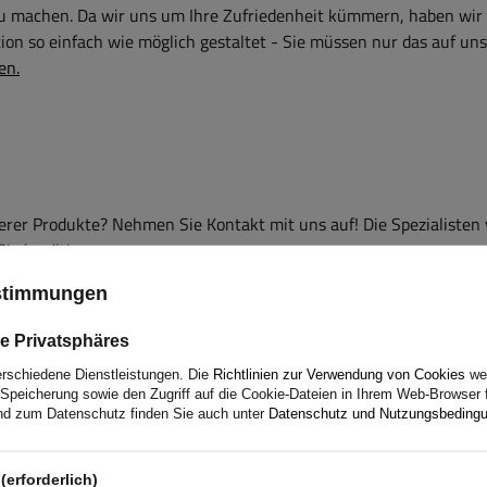
zu machen. Da wir uns um Ihre Zufriedenheit kümmern, haben wir
on so einfach wie möglich gestaltet - Sie müssen nur das auf uns
en.
er Produkte? Nehmen Sie Kontakt mit uns auf! Die Spezialisten
Sie benötigen.
ustimmungen
e Privatsphäres
erschiedene Dienstleistungen. Die
Richtlinien zur Verwendung von Cookies
wer
Speicherung sowie den Zugriff auf die Cookie-Dateien in Ihrem Web-Browser 
d zum Datenschutz finden Sie auch unter
Datenschutz und Nutzungsbeding
(erforderlich)