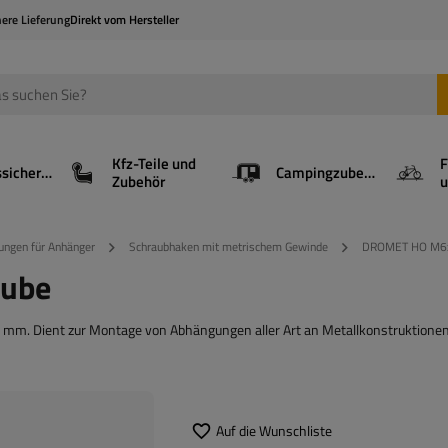
here Lieferung
Direkt vom Hersteller
Kfz-Teile und
F
Ladungssicherung
Campingzubehör
Zubehör
u
ungen für Anhänger
Schraubhaken mit metrischem Gewinde
DROMET HO M6x
ube
m. Dient zur Montage von Abhängungen aller Art an Metallkonstruktionen
Auf die Wunschliste