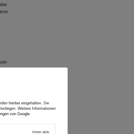
 das
erer
 von
den hierbei eingehalten. Sie
festlegen. Weitere Informationen
ungen von Google
.
Immer aktiv