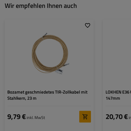
Wir empfehlen Ihnen auch
Länge:
23 m
Model:
Kern:
Stahl
Länge:
Höhe:
Bozamet geschmiedetes TIR-Zollkabel mit
LOKHEN E36 U
Stahlkern, 23 m
147mm
9,79 €
20,70 €
inkl. MwSt
i