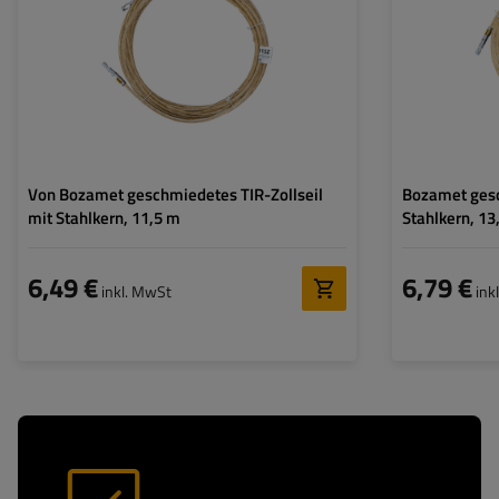
Von Bozamet geschmiedetes TIR-Zollseil
Bozamet gesc
mit Stahlkern, 11,5 m
Stahlkern, 13
6,49 €
6,79 €
inkl. MwSt
ink