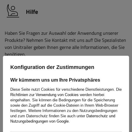
Hilfe
Haben Sie Fragen zur Auswahl oder Anwendung unserer
Produkte? Nehmen Sie Kontakt mit uns auf! Die Spezialisten
von Unitrailer geben Ihnen gerne alle Informationen, die Sie
benötigen.
Konfiguration der Zustimmungen
+49 32213249035
unitrailer@unitrailer.de
Wir kümmern uns um Ihre Privatsphäres
Diese Seite nutzt Cookies für verschiedene Dienstleistungen. Die
Richtlinien zur Verwendung von Cookies
werden hierbei
eingehalten. Sie können die Bedingungen für die Speicherung
sowie den Zugriff auf die Cookie-Dateien in Ihrem Web-Browser
Spezifikation
festlegen. Weitere Informationen zu den Nutzungsbedingungen
und zum Datenschutz finden Sie auch unter
Datenschutz und
Nutzungsbedingungen von Google
.
Lieferung