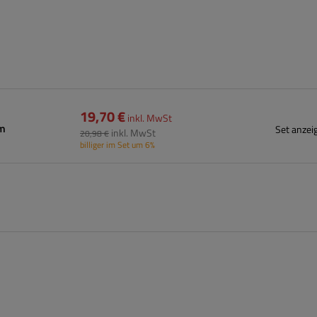
19,70 €
inkl. MwSt
mm
Set anzei
inkl. MwSt
20,98 €
billiger im Set um 6%