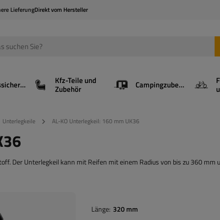
here Lieferung
Direkt vom Hersteller
Kfz-Teile und
F
Ladungssicherung
Campingzubehör
Zubehör
u
Unterlegkeile
AL-KO Unterlegkeil: 160 mm UK36
K36
f. Der Unterlegkeil kann mit Reifen mit einem Radius von bis zu 360 mm u
Länge
320 mm