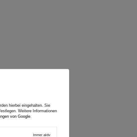
e sich
 das
erer
den hierbei eingehalten. Sie
festlegen. Weitere Informationen
ungen von Google
.
Immer aktiv