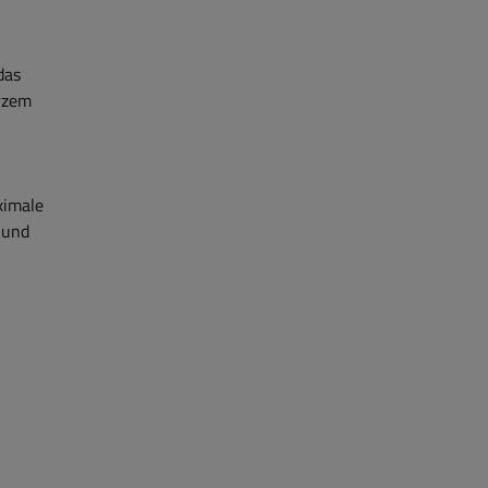
das
arzem
ximale
 und