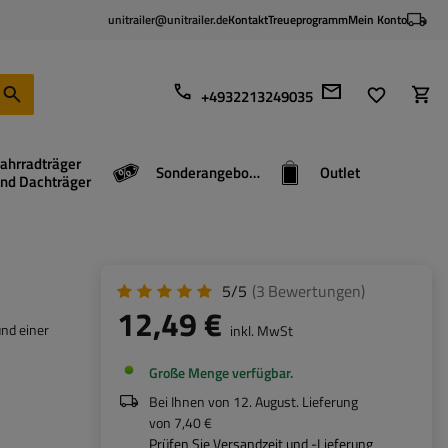
unitrailer@unitrailer.de
Kontakt
Treueprogramm
Mein Konto
+4932213249035
ahrradträger
Sonderangebote
Outlet
nd Dachträger
5/5
(3
Bewertungen
)
12,49 €
nd einer
inkl. MwSt
Große Menge verfügbar
Bei Ihnen von
12. August
. Lieferung
von
7,40 €
Prüfen Sie Versandzeit und -Lieferung