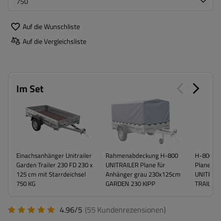
750
Auf die Wunschliste
Auf die Vergleichsliste
Im Set
Einachsanhänger Unitrailer
Rahmenabdeckung H-800
H-800-R
Garden Trailer 230 FD 230 x
UNITRAILER Plane für
Planenab
125 cm mit Starrdeichsel
Anhänger grau 230x125cm
UNITRAI
750 KG
GARDEN 230 KIPP
TRAILER 
4.96/5
(55
Kundenrezensionen
)