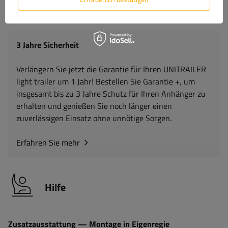
mitgeliefert.
3 Jahre Sicherheit
Verlängern Sie jetzt die Garantie für Ihren UNITRAILER
light trailer um 1 Jahr! Bestellen Sie Garantie +, um
insgesamt bis zu 3 Jahre Schutz für Ihren Anhänger zu
erhalten und genießen Sie noch länger einen
zuverlässigen Einsatz ohne unnötige Sorgen.
Erfahren Sie mehr
Hilfe
Zusatzausstattung — Montage in Eigenregie