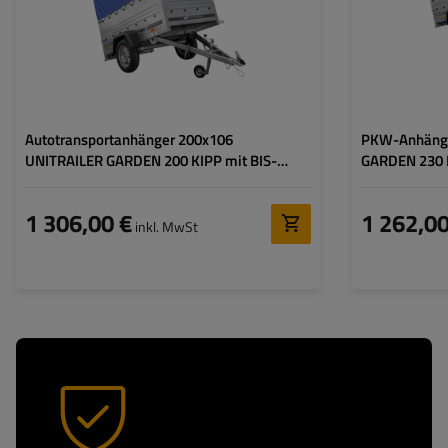
Art der Federung:
ungebremste Achse bis
Art der Federung:
750 kg
Autotransportanhänger 200x106
PKW-Anhänge
UNITRAILER GARDEN 200 KIPP mit BIS-
GARDEN 230 K
Seitenwänden, H-800-Rahmen und blauer
und blauer P
Plane
1 306,00 €
1 262,00
inkl. MwSt