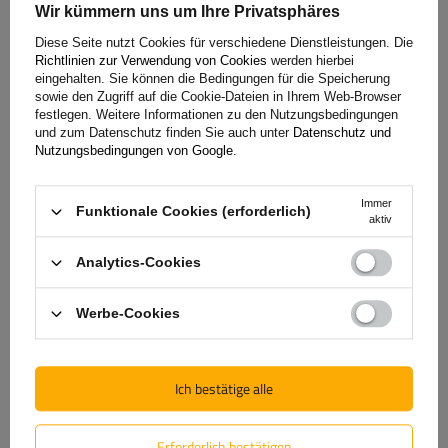
anzugeben, der zu Ihrem Auto passt, mit dem Sie den
Wir kümmern uns um Ihre Privatsphäres
Anhänger am häufigsten ziehen möchten. Bitte geben Sie im
Diese Seite nutzt Cookies für verschiedene Dienstleistungen. Die
Warenkorb im entsprechenden Bemerkungsfeld das
Richtlinien zur Verwendung von Cookies
werden hierbei
zulässige Gesamtgewicht des Anhängers (Ziffer O.2 im
eingehalten. Sie können die Bedingungen für die Speicherung
sowie den Zugriff auf die Cookie-Dateien in Ihrem Web-Browser
Zulassungsschein) ein. Mögliches Gesamtgewicht: 300 kg,
festlegen. Weitere Informationen zu den Nutzungsbedingungen
350 kg, 400 kg, 450 kg, 499 kg, 500 kg, 525 kg, 550 kg, 575
und zum Datenschutz finden Sie auch unter
Datenschutz und
kg, 600 kg, 625 kg, 650 kg, 675 kg, 700 kg, 725 kg, 750 kg.
Nutzungsbedingungen von Google
.
Immer
Funktionale Cookies (erforderlich)
aktiv
Garantie
Analytics-Cookies
Werbe-Cookies
Wenn Sie sich für unseren neuen Anhänger entscheiden,
erhalten Sie eine 2-jährige Garantie.
Das bedeutet, dass Sie
ihn nutzen können, ohne sich Gedanken über die Folgen
Ich bestätige alle
einer möglichen Panne zu machen. Wir legen jedem Produkt
eine Bedienungsanleitung und ein Garantieheft bei. Alle
wichtigen Dokumente werden mit dem gekauften Anhänger
Erforderlich bestätigen