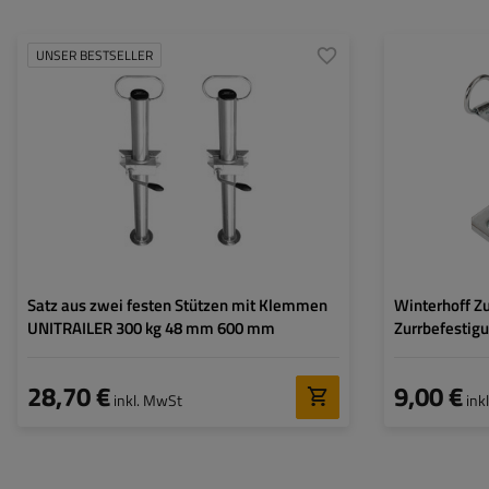
UNSER BESTSELLER
Rohrdurchmesser:
48 mm
Material:
Maximale Tragfähigkeit:
150 kg
Durchmesser der
Montagelöcher:
Höhe:
600 mm
Lochdurchmesser
Stütze:
fest
Set:
ja
Satz aus zwei festen Stützen mit Klemmen
Winterhoff Zu
UNITRAILER 300 kg 48 mm 600 mm
Zurrbefestig
28,70 €
9,00 €
inkl. MwSt
ink