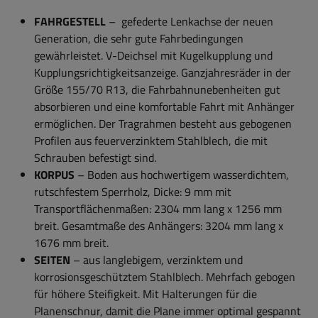
FAHRGESTELL
– gefederte Lenkachse der neuen
Generation, die sehr gute Fahrbedingungen
gewährleistet. V-Deichsel mit Kugelkupplung und
Kupplungsrichtigkeitsanzeige. Ganzjahresräder in der
Größe 155/70 R13, die Fahrbahnunebenheiten gut
absorbieren und eine komfortable Fahrt mit Anhänger
ermöglichen. Der Tragrahmen besteht aus gebogenen
Profilen aus feuerverzinktem Stahlblech, die mit
Schrauben befestigt sind.
KORPUS
– Boden aus hochwertigem wasserdichtem,
rutschfestem Sperrholz, Dicke: 9 mm mit
Transportflächenmaßen: 2304 mm lang x 1256 mm
breit. Gesamtmaße des Anhängers: 3204 mm lang x
1676 mm breit.
SEITEN
– aus langlebigem, verzinktem und
korrosionsgeschütztem Stahlblech. Mehrfach gebogen
für höhere Steifigkeit. Mit Halterungen für die
Planenschnur, damit die Plane immer optimal gespannt