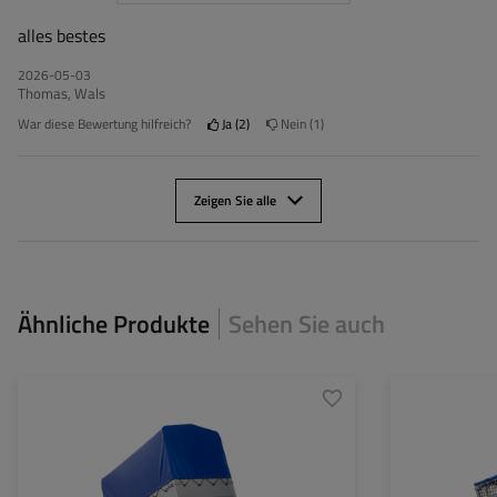
alles bestes
2026-05-03
Thomas, Wals
War diese Bewertung hilfreich?
Ja
2
Nein
1
Zeigen Sie alle
Ähnliche Produkte
Sehen Sie auch
Model:
Garden Trailer 200 Kipp
Model:
ZGG max.:
750 kg
ZGG max.:
Länge des Laderaums:
2006 mm
Länge des Lader
Breite des Laderaums:
1063 mm
Breite des Lader