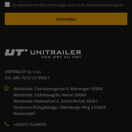
Ich akzeptiere die AGB und bestätige, dass ich die Datenschutzerklärung der Website zur Kenntnis genommen habe
Anmelden
UNITRAILER Sp. z o.o.
USt-IdNr: PL5213739921
Abholstelle: Zum Kaisergarten 5, Monzingen 55569
Abholstelle: Südfeldweg 8a, Hamm 59069
Abholstelle: Heidmathen 4, Zerbst/Anhalt 39261
Deutsches Rückgabelager: Oldenburger Ring 3 02829
Markersdorf
+4932213249035