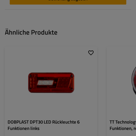
Ähnliche Produkte
Montageseite:
links
Montageseite:
Lichtquelle:
LED
Lichtquelle:
Spannung :
12 V
Spannung :
Anschlussart:
5-PIN-Bajonett
Anschlussart:
Lampenfunktionen:
Positionslicht
,
Lampenfunktione
Bremslicht
,
Blinker
,
Nebelschlussleuchte
,
Kennzeichenbeleuchtung
,
Reflektor
DOBPLAST DPT30 LED Rückleuchte 6
TT Technolog
Funktionen links
Funktionen, r