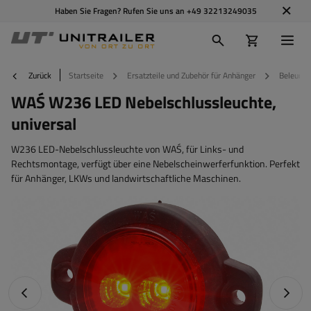
Haben Sie Fragen? Rufen Sie uns an
+49 32213249035
Zurück
Startseite
Ersatzteile und Zubehör für Anhänger
Beleucht
WAŚ W236 LED Nebelschlussleuchte,
universal
W236 LED-Nebelschlussleuchte von WAŚ, für Links- und
Rechtsmontage, verfügt über eine Nebelscheinwerferfunktion. Perfekt
für Anhänger, LKWs und landwirtschaftliche Maschinen.
Vorheriges Foto
Nächst