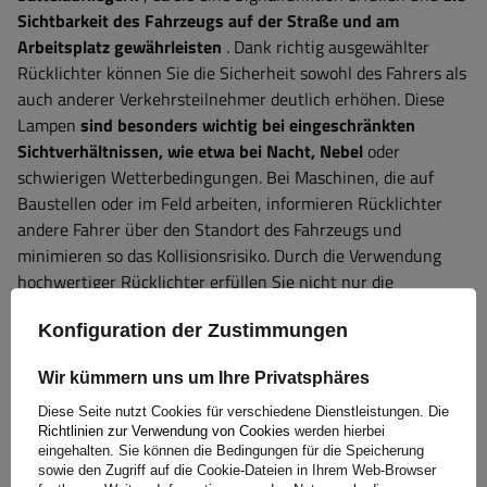
Sichtbarkeit des Fahrzeugs auf der Straße und am
Arbeitsplatz gewährleisten
. Dank richtig ausgewählter
Rücklichter können Sie die Sicherheit sowohl des Fahrers als
auch anderer Verkehrsteilnehmer deutlich erhöhen. Diese
Lampen
sind besonders wichtig bei eingeschränkten
Sichtverhältnissen, wie etwa bei Nacht, Nebel
oder
schwierigen Wetterbedingungen. Bei Maschinen, die auf
Baustellen oder im Feld arbeiten, informieren Rücklichter
andere Fahrer über den Standort des Fahrzeugs und
minimieren so das Kollisionsrisiko. Durch die Verwendung
hochwertiger Rücklichter erfüllen Sie nicht nur die
gesetzlichen Anforderungen, sondern verbessern auch die
Konfiguration der Zustimmungen
Haltbarkeit und Zuverlässigkeit Ihrer Ausrüstung unter
anspruchsvollen Betriebsbedingungen.
Wir kümmern uns um Ihre Privatsphäres
Diese Seite nutzt Cookies für verschiedene Dienstleistungen. Die
Garantie
Richtlinien zur Verwendung von Cookies
werden hierbei
eingehalten. Sie können die Bedingungen für die Speicherung
sowie den Zugriff auf die Cookie-Dateien in Ihrem Web-Browser