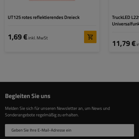
UT125 rotes reflektierendes Dreieck
TruckLED L22
Universalfun
1,69 €
inkl. MwSt
11,79 €
i
Begleiten Sie uns
Melden Sie sich für unseren Newsletter an, um News und
Sonderangebote regelmäßig zu erhalten.
Geben Sie Ihre E-Mail-Adresse ein