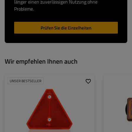
länger einen zuverlässigen Nutzung ohne
Probleme.
Prüfen Sie die Einzelheiten
Wir empfehlen Ihnen auch
UNSER BESTSELLER
Höhe:
125 mm
Montageseite:
Breite:
143 mm
Lichtquelle:
Lochdurchmesser:
5 mm
Spannung :
Dicke:
6,3 mm
Anschlussart:
Homologation:
ECE, SAE/DOT
Lampenfunktione