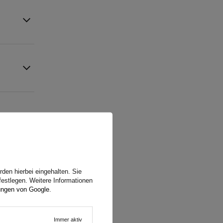
(1)
den hierbei eingehalten. Sie
festlegen. Weitere Informationen
(0)
ungen von Google
.
(0)
(0)
Immer aktiv