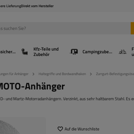
here Lieferung
Direkt vom Hersteller
Kfz-Teile und
F
Ladungssicherung
Campingzubehör
Zubehör
u
ungen für Anhänger
Haltegriffe und Bordwandhaken
Zurrgurt-Befestigungsö
r MOTO-Anhänger
- und Martz-Motorradanhängern. Verzinkt, aus sehr haltbarem Stahl. Es e
Auf die Wunschliste