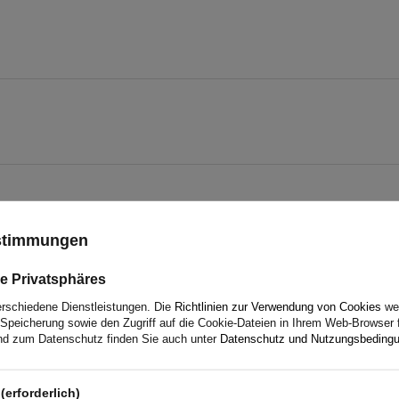
ustimmungen
e Privatsphäres
5
erschiedene Dienstleistungen. Die
Richtlinien zur Verwendung von Cookies
wer
Speicherung sowie den Zugriff auf die Cookie-Dateien in Ihrem Web-Browser 
4
d zum Datenschutz finden Sie auch unter
Datenschutz und Nutzungsbeding
3
2
(erforderlich)