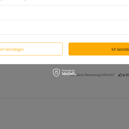
1
Klicken Sie auf die Bewertung, um Bewertungen zu filtern
lich bestätigen
Ich bestäti
War diese Bewertung hilfreich?
Ja
0