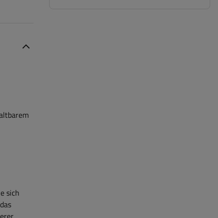
altbarem
e sich
 das
erer