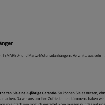
änger
-, TEMARED- und Martz-Motorradanhängern. Verzinkt, aus sehr h
alten Sie eine 2-jährige Garantie.
So können Sie es nutzen, ohn
zu machen. Da wir uns um Ihre Zufriedenheit kümmern, haben wir
on so einfach wie möglich gestaltet - Sie müssen nur das auf uns