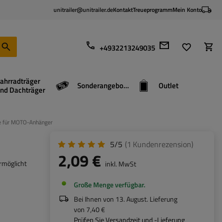
unitrailer@unitrailer.de
Kontakt
Treueprogramm
Mein Konto
+4932213249035
ahrradträger
Sonderangebote
Outlet
nd Dachträger
se für MOTO-Anhänger
5/5
(1
Kundenrezension
)
2,09 €
rmöglicht
inkl. MwSt
Große Menge verfügbar
Bei Ihnen von
13. August
. Lieferung
von
7,40 €
Prüfen Sie Versandzeit und -Lieferung