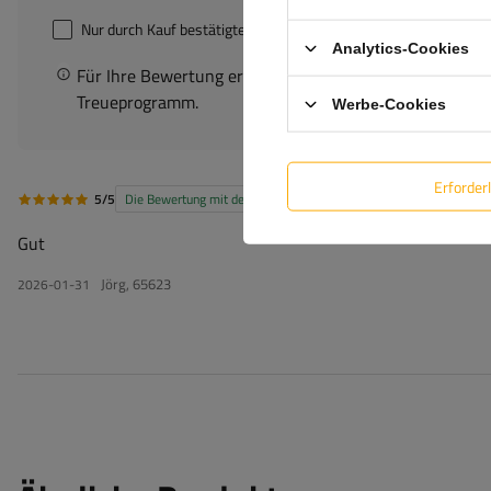
Nur durch Kauf bestätigte Bewertungen anzeigen
Analytics-Cookies
Für Ihre Bewertung erhalten Sie
100 Pkt.
in unserem
Treueprogramm.
Werbe-Cookies
Erforder
5/5
Die Bewertung mit dem Kauf bestätigt
Gut
Jörg, 65623
2026-01-31