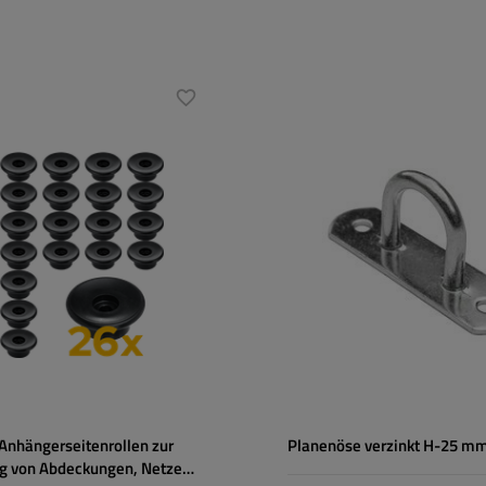
Höhe der Bügelkrampe:
25 mm
Breite:
20 mm
Durchmesser der
51 mm
Montagelöcher:
nhängerseitenrollen zur
Planenöse verzinkt H-25 mm
g von Abdeckungen, Netzen