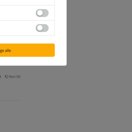
(0)
ge alle
Nein
0