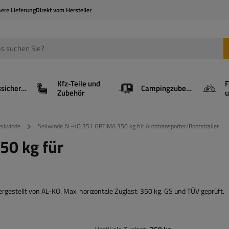
here Lieferung
Direkt vom Hersteller
Kfz-Teile und
F
Ladungssicherung
Campingzubehör
Zubehör
u
eilwinde
Seilwinde AL-KO 351 OPTIMA 350 kg für Autotransporter/Bootstrailer
50 kg für
gestellt von AL-KO. Max. horizontale Zuglast: 350 kg. GS und TÜV geprüft.