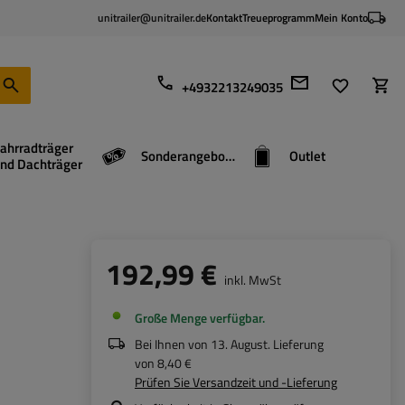
unitrailer@unitrailer.de
Kontakt
Treueprogramm
Mein Konto
+4932213249035
ahrradträger
Sonderangebote
Outlet
nd Dachträger
192,99 €
inkl. MwSt
Große Menge verfügbar
Bei Ihnen von
13. August
. Lieferung
von
8,40 €
Prüfen Sie Versandzeit und -Lieferung