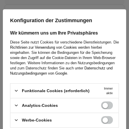
5
(8)
Konfiguration der Zustimmungen
4
(0)
Wir kümmern uns um Ihre Privatsphäres
3
(0)
Diese Seite nutzt Cookies für verschiedene Dienstleistungen. Die
2
(0)
Richtlinien zur Verwendung von Cookies
werden hierbei
eingehalten. Sie können die Bedingungen für die Speicherung
1
(0)
sowie den Zugriff auf die Cookie-Dateien in Ihrem Web-Browser
festlegen. Weitere Informationen zu den Nutzungsbedingungen
Klicken Sie auf die Bewertung, um Bewertungen zu filtern
und zum Datenschutz finden Sie auch unter
Datenschutz und
Nutzungsbedingungen von Google
.
Immer
Funktionale Cookies (erforderlich)
5/5
Die Bewertung mit dem Kauf bestätigt
aktiv
Alles top
Analytics-Cookies
2026-06-20
Gerhard, Salzweg
Werbe-Cookies
War diese Bewertung hilfreich?
Ja
0
Nein
0