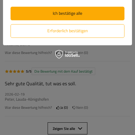
Ich bestätige alle
5/5
Die Bewertung mit dem Kauf bestätigt
Wie abgeschrieben super
Erforderlich bestätigen
2026-03-13
Antonio, Sierre
War diese Bewertung hilfreich?
Ja
0
Nein
0
5/5
Die Bewertung mit dem Kauf bestätigt
Sehr gute Qualität, tut was es soll.
2026-02-19
Peter, Lauda-Königshofen
War diese Bewertung hilfreich?
Ja
0
Nein
0
Zeigen Sie alle