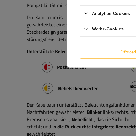
Kompatibilität mit den meisten Fahrzeugen.
Analytics-Cookies
Der Kabelbaum ist mit
zwei 5-poligen Bajonettstec
gewährleistet eine schnelle und sichere Installation
Werbe-Cookies
Steckerdesign garantiert eine wasserdichte Verbindun
störungsfreier Betrieb der gesamten Anhängerbeleuc
Unterstützte Beleuchtungsfunktionen
Erforder
Positionslicht
Nebelscheinwerfer
Der Kabelbaum unterstützt Beleuchtungsfunktionen
Nachtfahrten gewährleistet;
Blinker
links/rechts, m
Bremsen signalisiert;
Nebellicht
, das die Sicherhei
erhöht;
und
in die Rückleuchte integrierte Kennzei
gewährleistet
.