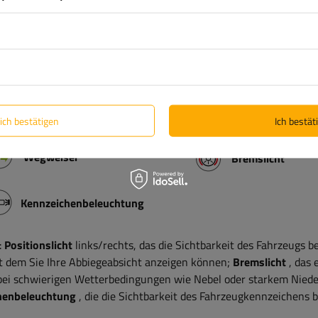
kern
zum Anschluss der Rückleuchten ausgestattet. Das Bajonett
 und verhindert ein versehentliches Trennen während der Fahrt. D
g und schützt die Kontakte vor Korrosion, wodurch ein langfristi
htung gewährleistet wird.
lich bestätigen
Ich bestäti
Wegweiser
Bremslicht
Kennzeichenbeleuchtung
:
Positionslicht
links/rechts, das die Sichtbarkeit des Fahrzeugs be
it dem Sie Ihre Abbiegeabsicht anzeigen können;
Bremslicht
, das 
t bei schwierigen Wetterbedingungen wie Nebel oder starkem Nied
chenbeleuchtung
, die die Sichtbarkeit des Fahrzeugkennzeichens 