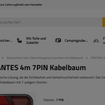
here Lieferung
Direkt vom Hersteller
Kfz-Teile und
F
Ladungssicherung
Campingzubehör
Zubehör
u
Rückleuchten-Sets | Beleuchtungssets (Leuchten mit Kabelbaum)
FRISTOM LE
ANTES 4m 7PIN Kabelbaum
sche Lösung, die die Sichtbarkeit und Verkehrssicherheit verbessert. Das S
abelbaum mit 7-poligem Stecker.
Stecker
7 PIN