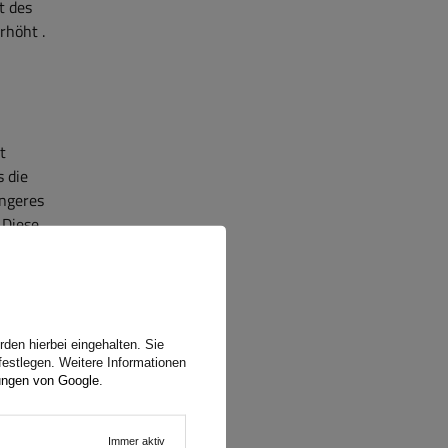
it des
erhöht
.
t
 die
ängeres
 Diese
ebungen
sdauer
den hierbei eingehalten. Sie
festlegen. Weitere Informationen
ungen von Google
.
tkabel
mit
rselle
Immer aktiv