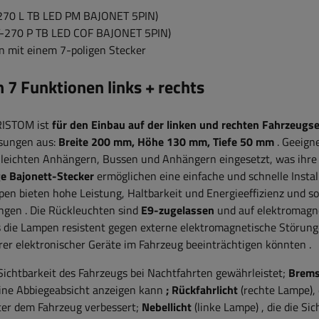
-270 L TB LED PM BAJONET 5PIN)
T-270 P TB LED COF BAJONET 5PIN)
 mit einem 7-poligen Stecker
7 Funktionen links + rechts
RISTOM
ist
für den Einbau auf der linken und rechten Fahrzeugse
ssungen aus:
Breite
200 mm, Höhe 130 mm, Tiefe 50 mm
. Geeign
 leichten Anhängern, Bussen und Anhängern eingesetzt, was ihre
ge Bajonett-Stecker
ermöglichen eine einfache und schnelle Instal
en bieten hohe Leistung, Haltbarkeit und Energieeffizienz und s
ungen
.
Die Rückleuchten sind
E9-zugelassen
und auf elektromagn
s die Lampen resistent gegen externe elektromagnetische Störung
rer elektronischer Geräte im Fahrzeug beeinträchtigen könnten
.
 Sichtbarkeit des Fahrzeugs bei Nachtfahrten gewährleistet;
Brems
eine Abbiegeabsicht anzeigen kann
;
Rückfahrlicht
(rechte Lampe),
nter dem Fahrzeug verbessert;
Nebellicht
(linke Lampe)
, die die Si