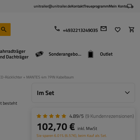
unitrailer@unitrailer.de
Kontakt
Treueprogramm
Mein Konto
+4932213249035
ahrradträger
Sonderangebote
Outlet
nd Dachträger
D-Rücklichter + MANTES 4m 7PIN Kabelbaum
Im Set
et besteht
4.89/5
(9
Kundenrezensionen
)
102,70 €
inkl. MwSt
Sie sparen
6.01%
(
6.57
€
), beim Kauf als Set.