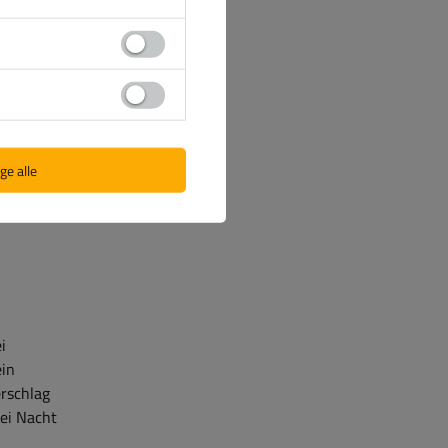
system
as
ger,
ge alle
i
ein
erschlag
bei Nacht