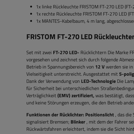
1x linke Rückleuchte FRISTOM FT-270 LED (FT
1x rechte Rückleuchte FRISTOM FT-270 LED (F
1x MANTES-Kabelbaum, 4 m lang, abgeschlossen
FRISTOM FT-270 LED Rückleuchten 
Set mit zwei
FT-270 LED-
Rücklichtern
Die Marke F
vorgesehen und zeichnet sich durch folgende Abme
Betrieb in
Spannungsbereich von
12 V
werden sie in
Vielseitigkeit unterstreicht. Ausgestattet mit
5-poli
Dank der Verwendung von
LED-Technologie
Die Lamp
für Sicherheit bei unterschiedlichen Straßenbeding
Verträglichkeit
(EMV) zertifiziert,
was bestätigt, das
und keine Störungen erzeugen, die den Betrieb ande
Funktionen der Rücklichter:
Positionslicht
, das die
signalisiert Bremsen;
Blinker
, mit dem der Fahrer s
Rückwärtsfahren erleichtert, indem sie die Sicht hi