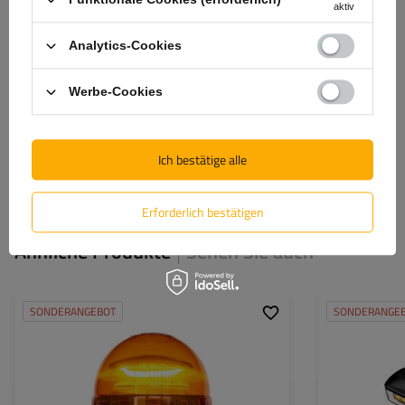
aktiv
Analytics-Cookies
Vorname
Werbe-Cookies
E-Mail-Adresse
Bewertung abgeben
Ich bestätige alle
Erforderlich bestätigen
Ähnliche Produkte
Sehen Sie auch
SONDERANGEBOT
SONDERANGE