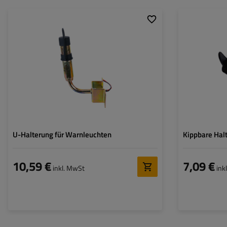
Höhe:
135 mm
Stiftdurchmesser:
24 mm
U-Halterung für Warnleuchten
Kippbare Hal
10,59 €
7,09 €
inkl. MwSt
ink