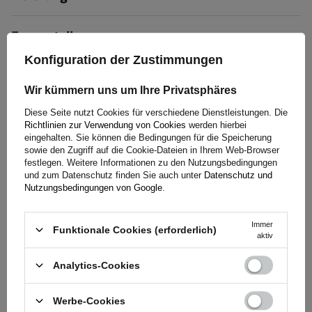
Frage stellen
Konfiguration der Zustimmungen
(2)
Herunterladen
Wir kümmern uns um Ihre Privatsphäres
Diese Seite nutzt Cookies für verschiedene Dienstleistungen. Die
(3)
Bewertungen
Richtlinien zur Verwendung von Cookies
werden hierbei
eingehalten. Sie können die Bedingungen für die Speicherung
sowie den Zugriff auf die Cookie-Dateien in Ihrem Web-Browser
festlegen. Weitere Informationen zu den Nutzungsbedingungen
und zum Datenschutz finden Sie auch unter
Datenschutz und
5/5
Nutzungsbedingungen von Google
.
Anzahl der abgegebenen Bewertungen: 3
Immer
Funktionale Cookies (erforderlich)
aktiv
Bewertung abschicken
Analytics-Cookies
Nur durch Kauf bestätigte Bewertungen anzeigen
Werbe-Cookies