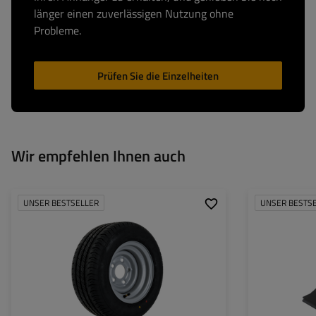
länger einen zuverlässigen Nutzung ohne
Probleme.
Prüfen Sie die Einzelheiten
Wir empfehlen Ihnen auch
UNSER BESTSELLER
UNSER BESTS
Reifenbreite:
195
Reifenprofil:
55
Felgendurchmesser:
10"
Lochkreis:
5x112
Einpresstiefe (ET):
-4