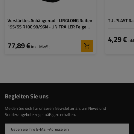
Verstärktes Anhängerrad - LINGLONG Reifen
TULPLAST Rad
195/55 R10C 98/96N - UNITRAILER Felge
6Jx10 „H2 5x112 ET:-4
4,29 €
ink
77,89 €
inkl. MwSt
Begleiten Sie uns
Melden Sie sich für unseren Newsletter an, um News und
Sonderangebote regelmäßig zu erhalten.
Geben Sie Ihre E-Mail-Adresse ein