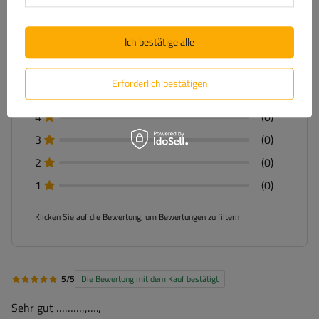
Für Ihre Bewertung erhalten Sie
100 Pkt.
in
unserem Treueprogramm.
Ich bestätige alle
Erforderlich bestätigen
5
(3)
4
(0)
3
(0)
2
(0)
1
(0)
Klicken Sie auf die Bewertung, um Bewertungen zu filtern
5/5
Die Bewertung mit dem Kauf bestätigt
Sehr gut ………,,….,