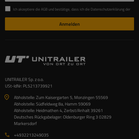
Ich akzeptiere die AGB und bestätige, dass ich die Datenschutzerklärung der Website zur Kenntnis genommen habe
Anmelden
UNITRAILER Sp. z o.o.
USt-IdNr: PL5213739921
Abholstelle: Zum Kaisergarten 5, Monzingen 55569
Abholstelle: Südfeldweg 8a, Hamm 59069
Abholstelle: Heidmathen 4, Zerbst/Anhalt 39261
Deutsches Rückgabelager: Oldenburger Ring 3 02829
Markersdorf
+4932213249035