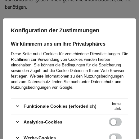
benötigen.
Konfiguration der Zustimmungen
+49 32213249035
unitrailer@unitrailer.de
Wir kümmern uns um Ihre Privatsphäres
Diese Seite nutzt Cookies für verschiedene Dienstleistungen. Die
Richtlinien zur Verwendung von Cookies
werden hierbei
Spezifikation
eingehalten. Sie können die Bedingungen für die Speicherung
sowie den Zugriff auf die Cookie-Dateien in Ihrem Web-Browser
festlegen. Weitere Informationen zu den Nutzungsbedingungen
Lieferung
und zum Datenschutz finden Sie auch unter
Datenschutz und
Nutzungsbedingungen von Google
.
Frage stellen
Immer
Funktionale Cookies (erforderlich)
aktiv
(0)
Bewertungen
Analytics-Cookies
Werbe-Cookies