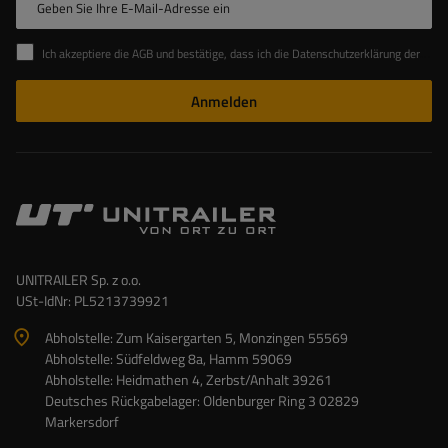
Geben Sie Ihre E-Mail-Adresse ein
Ich akzeptiere die AGB und bestätige, dass ich die Datenschutzerklärung der Website zur Kenntnis genommen habe
Anmelden
UNITRAILER Sp. z o.o.
USt-IdNr: PL5213739921
Abholstelle: Zum Kaisergarten 5, Monzingen 55569
Abholstelle: Südfeldweg 8a, Hamm 59069
Abholstelle: Heidmathen 4, Zerbst/Anhalt 39261
Deutsches Rückgabelager: Oldenburger Ring 3 02829
Markersdorf