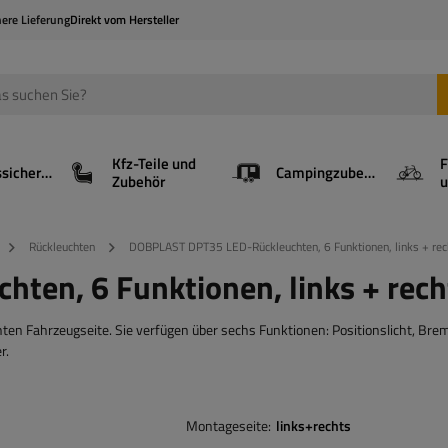
here Lieferung
Direkt vom Hersteller
Kfz-Teile und
F
Ladungssicherung
Campingzubehör
Zubehör
u
Rückleuchten
DOBPLAST DPT35 LED-Rückleuchten, 6 Funktionen, links + rec
en, 6 Funktionen, links + rech
 Fahrzeugseite. Sie verfügen über sechs Funktionen: Positionslicht, Brem
r.
Montageseite
links+rechts