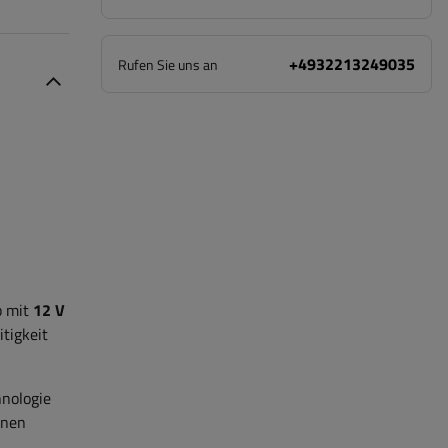
+4932213249035
Rufen Sie uns an
b mit
12 V
tigkeit
hnologie
enen