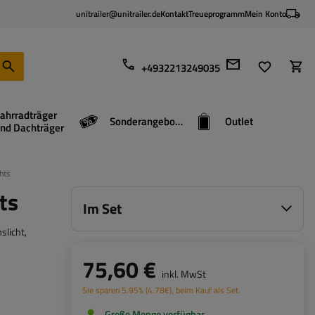
unitrailer@unitrailer.de
Kontakt
Treueprogramm
Mein Konto
+4932213249035
ahrradträger
Sonderangebote
Outlet
nd Dachträger
hts
ts
Im Set
slicht,
75,60 €
inkl. MwSt
Sie sparen
5.95%
(
4.78
€
), beim Kauf als Set.
Große Menge verfügbar