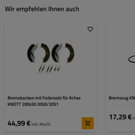
Wir empfehlen Ihnen auch
Innendurchmesser der
200 mm
Hüllenlänge:
Trommel:
Gesamtlänge:
Bremsbackenbreite:
50 mm
Bremsbacken mit Federsatz für Achse
Bremszug KN
KNOTT 200x50 2050/2051
17,29 €
i
44,99 €
inkl. MwSt