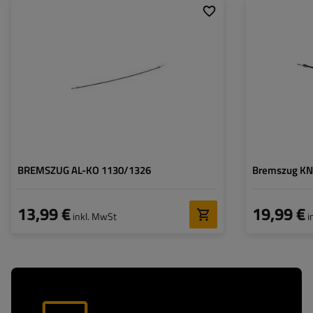
Hüllenlänge:
1130
Hüllenlänge:
Gesamtlänge:
1326
Gesamtlänge:
BREMSZUG AL-KO 1130/1326
Bremszug KN
13,99 €
19,99 €
inkl. MwSt
i