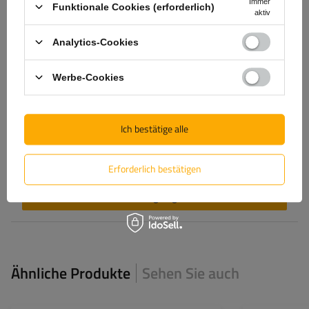
Immer
Funktionale Cookies (erforderlich)
aktiv
Produktfoto hinzufügen:
Analytics-Cookies
Werbe-Cookies
Vorname
Ich bestätige alle
E-Mail-Adresse
Erforderlich bestätigen
Bewertung abgeben
Ähnliche Produkte
Sehen Sie auch