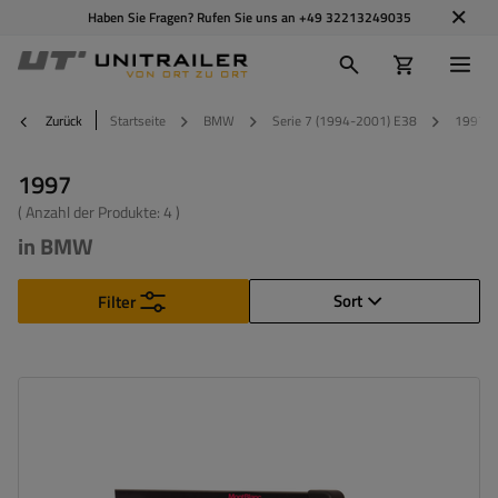
Haben Sie Fragen? Rufen Sie uns an
+49 32213249035
Zurück
Startseite
BMW
Serie 7 (1994-2001) E38
1997
1997
( Anzahl der Produkte:
4
)
in BMW
Sort
Filter