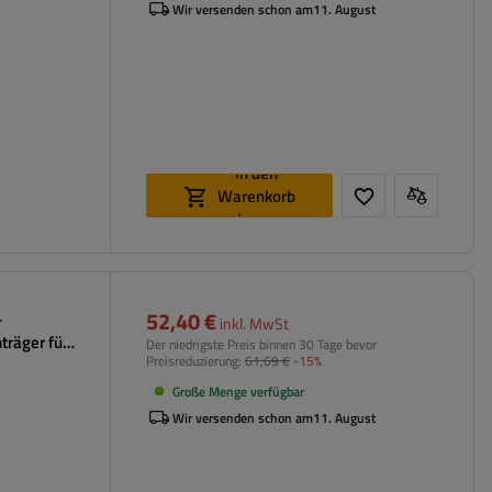
Wir versenden schon am
11. August
In den
Warenkorb
legen
52,40 €
-
inkl. MwSt
träger für
Der niedrigste Preis binnen 30 Tage bevor
Preisreduzierung:
61,69 €
-15%
Große Menge verfügbar
Wir versenden schon am
11. August