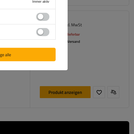
Immer aktiv
202,00 €
Signo RT
inkl. MwSt
Aktuell nicht lieferbar
Individuelles Versand
ge alle
Produkt anzeigen