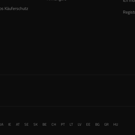
Ich mö
ps Käuferschutz
Regist
UA
IE
AT
SE
SK
BE
CH
PT
LT
LV
EE
BG
GR
HU