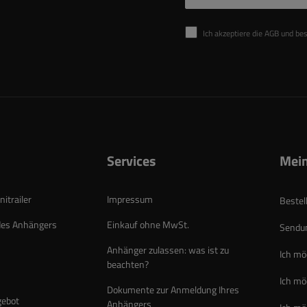
Ich akzeptiere die AGB und be
Services
Mein
itrailer
Impressum
Bestel
des Anhängers
Einkauf ohne MwSt.
Sendun
Anhänger zulassen: was ist zu
Ich mö
beachten?
Ich mö
Dokumente zur Anmeldung Ihres
gebot
Anhängers