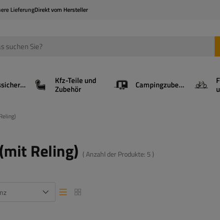
here Lieferung
Direkt vom Hersteller
Kfz-Teile und
F
Ladungssicherung
Campingzubehör
Zubehör
u
Reling)
(mit Reling)
( Anzahl der Produkte:
5
)
nz
Listenansicht
Listenansicht