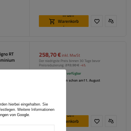
In den
Warenkorb
legen
258,70 €
Signo RT
inkl. MwSt
luminium
Der niedrigste Preis binnen 30 Tage bevor
Preisreduzierung:
272,30 €
-4%
Große Menge verfügbar
Wir versenden schon am
11. August
den hierbei eingehalten. Sie
festlegen. Weitere Informationen
In den
ungen von Google
.
Warenkorb
legen