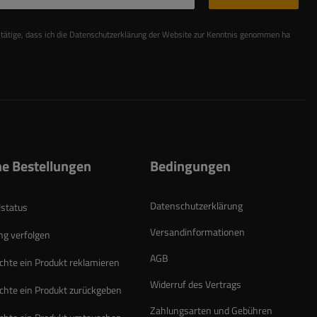
stätige, dass ich die Datenschutzerklärung der Website zur Kenntnis genommen habe
Les
e Bestellungen
Bedingungen
Datenschutzerklärung
lstatus
Versandinformationen
g verfolgen
AGB
chte ein Produkt reklamieren
Widerruf des Vertrags
chte ein Produkt zurückgeben
Zahlungsarten und Gebühren