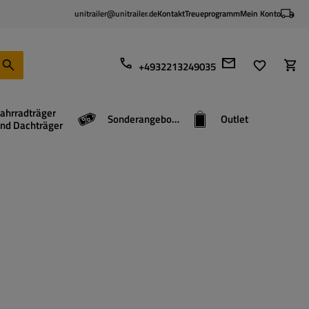
unitrailer@unitrailer.de
Kontakt
Treueprogramm
Mein Konto
+4932213249035
ahrradträger
Sonderangebote
Outlet
nd Dachträger