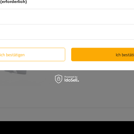
(erforderlich)
ND NICHT VERFÜGBAR
Dachträger für Reling Atera 
048222 (122 cm) Aluminium
lich bestätigen
Ich bestäti