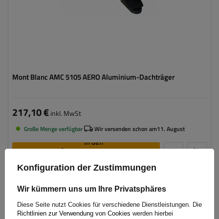
Mont Blanc AMC 5105 AERO Aluminium-Dachträger
217,10 €
inkl. MwSt
Große Menge verfügbar
Wir versenden schon am
11. August
In den
Warenkorb
legen
Konfiguration der Zustimmungen
Wir kümmern uns um Ihre Privatsphäres
Diese Seite nutzt Cookies für verschiedene Dienstleistungen. Die
Richtlinien zur Verwendung von Cookies
werden hierbei