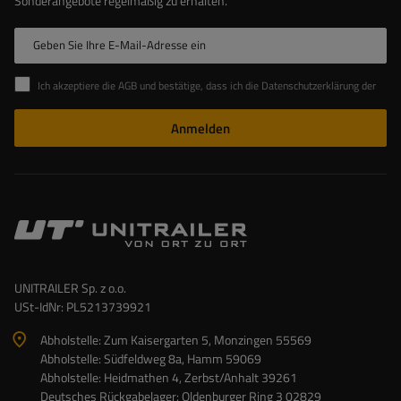
Sonderangebote regelmäßig zu erhalten.
Geben Sie Ihre E-Mail-Adresse ein
Ich akzeptiere die AGB und bestätige, dass ich die Datenschutzerklärung der Website zur Kenntnis genommen habe
Anmelden
UNITRAILER Sp. z o.o.
USt-IdNr: PL5213739921
Abholstelle: Zum Kaisergarten 5, Monzingen 55569
Abholstelle: Südfeldweg 8a, Hamm 59069
Abholstelle: Heidmathen 4, Zerbst/Anhalt 39261
Deutsches Rückgabelager: Oldenburger Ring 3 02829