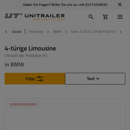
Haben Sie Fragen? Rufen Sie uns an
+49 32213249035
Zurück
Startseite
BMW
Serie 3 (2012-2018) F30/F31
20
4-türige Limousine
( Anzahl der Produkte:
8
)
in BMW
Sort
Filter
SONDERANGEBOT