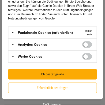
eingehalten. Sie können die Bedingungen für die Speicherung
sowie den Zugriff auf die Cookie-Dateien in Ihrem Web-Browser
festlegen. Weitere Informationen zu den Nutzungsbedingungen
und zum Datenschutz finden Sie auch unter
Datenschutz und
Nutzungsbedingungen von Google
.
Immer
Funktionale Cookies (erforderlich)
aktiv
Analytics-Cookies
Werbe-Cookies
Dachträger G3 Pacific 64.110-68.003 Aluminium
134,40 €
Ich bestätige alle
inkl. MwSt
Geringe Menge vorhanden
Wir versenden schon am
11. August
Erforderlich bestätigen
In den
Warenkorb
legen