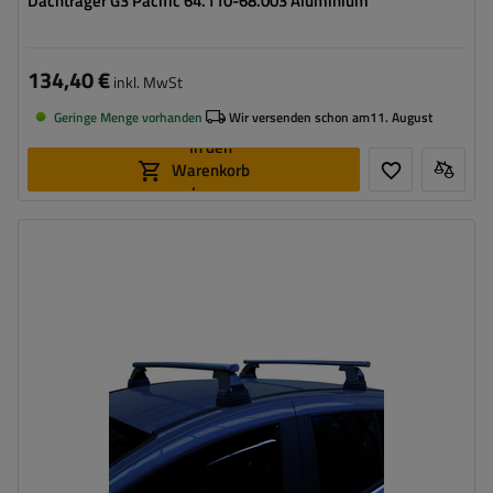
Dachträger G3 Pacific 64.110-68.003 Aluminium
134,40 €
inkl. MwSt
Geringe Menge vorhanden
Wir versenden schon am
11. August
In den
Warenkorb
legen