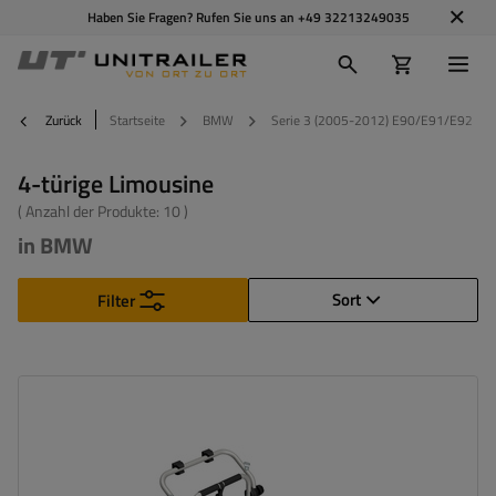
Haben Sie Fragen? Rufen Sie uns an
+49 32213249035
Zurück
Startseite
BMW
Serie 3 (2005-2012) E90/E91/E92
4-türige Limousine
( Anzahl der Produkte:
10
)
in BMW
Sort
Filter
Fahrradanzahl:
2
Maximales Fahrradgewicht:
22,5 kg
Nutzlast der Haltebügel :
45 kg
kompatibel mit Elektrofahrrädern
Aluminiumkonstruktion