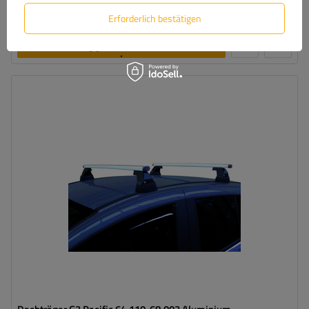
Große Menge verfügbar
Wir versenden schon am
11. August
Erforderlich bestätigen
In den
Warenkorb
legen