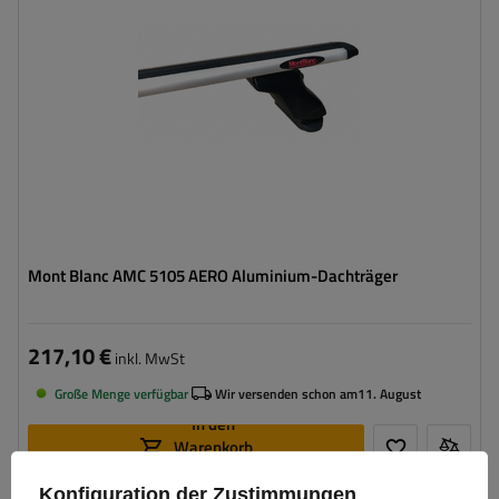
Mont Blanc AMC 5105 AERO Aluminium-Dachträger
217,10 €
inkl. MwSt
Große Menge verfügbar
Wir versenden schon am
11. August
In den
Warenkorb
legen
Konfiguration der Zustimmungen