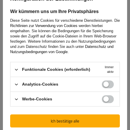
Fahrradanzahl:
3
Wir kümmern uns um Ihre Privatsphäres
Maximales Fahrradgewicht:
45 kg
Diese Seite nutzt Cookies für verschiedene Dienstleistungen. Die
universelles Montagesystem
kompatibel mit allen Karosseriearten
Richtlinien zur Verwendung von Cookies
werden hierbei
eingehalten. Sie können die Bedingungen für die Speicherung
sowie den Zugriff auf die Cookie-Dateien in Ihrem Web-Browser
festlegen. Weitere Informationen zu den Nutzungsbedingungen
und zum Datenschutz finden Sie auch unter
Datenschutz und
Nutzungsbedingungen von Google
.
Immer
Funktionale Cookies (erforderlich)
aktiv
Analytics-Cookies
Padova 3 Stahl - Heckklappen-Fahrradträger für 3 Fahrräder
Werbe-Cookies
(schwarz)
Ich bestätige alle
139,99 €
inkl. MwSt