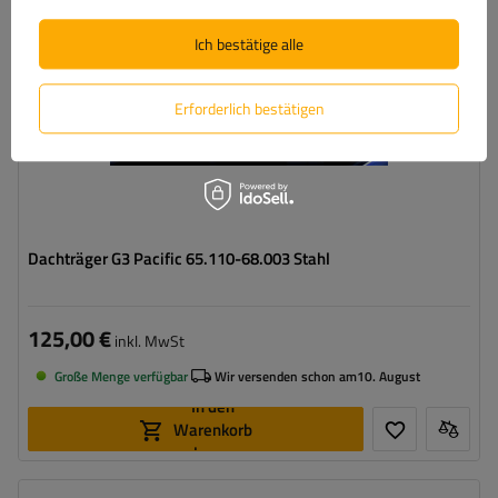
Ich bestätige alle
Erforderlich bestätigen
Dachträger G3 Pacific 65.110-68.003 Stahl
125,00 €
inkl. MwSt
Große Menge verfügbar
Wir versenden schon am
10. August
In den
Warenkorb
legen