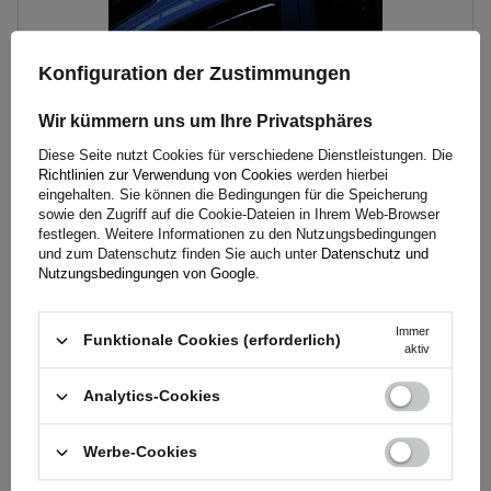
Konfiguration der Zustimmungen
Wir kümmern uns um Ihre Privatsphäres
Dachträger G3 Pacific 64.110-68.003 Aluminium
Diese Seite nutzt Cookies für verschiedene Dienstleistungen. Die
Richtlinien zur Verwendung von Cookies
werden hierbei
eingehalten. Sie können die Bedingungen für die Speicherung
sowie den Zugriff auf die Cookie-Dateien in Ihrem Web-Browser
134,40 €
inkl. MwSt
festlegen. Weitere Informationen zu den Nutzungsbedingungen
und zum Datenschutz finden Sie auch unter
Datenschutz und
Geringe Menge vorhanden
Wir versenden schon am
10. August
Nutzungsbedingungen von Google
.
In den
Warenkorb
Immer
Funktionale Cookies (erforderlich)
legen
aktiv
Analytics-Cookies
Werbe-Cookies