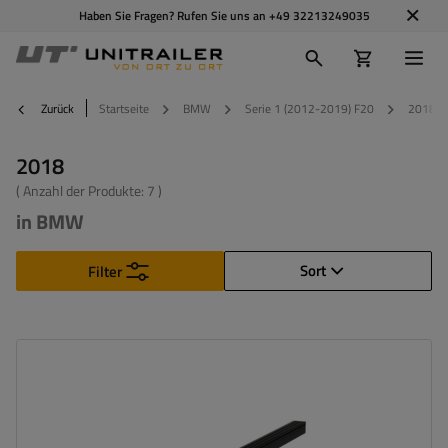
Haben Sie Fragen? Rufen Sie uns an
+49 32213249035
Zurück
Startseite
BMW
Serie 1 (2012-2019) F20
2018
2018
( Anzahl der Produkte:
7
)
in BMW
Sort
Filter