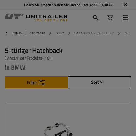
Haben Sie Fragen? Rufen Sie uns an
+49 32213249035
Zurück
Startseite
BMW
Serie 1 (2004-2011) E87
2011
5-türiger Hatchback
( Anzahl der Produkte:
10
)
in BMW
Sort
Filter
Fahrradanzahl:
2
Maximales Fahrradgewicht:
22,5 kg
Nutzlast der Haltebügel :
45 kg
kompatibel mit Elektrofahrrädern
Aluminiumkonstruktion