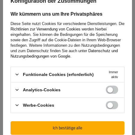
Konfiguration der Zustimmungen
Fahrradanzahl:
3
Wir kümmern uns um Ihre Privatsphäres
Maximales Fahrradgewicht:
45 kg
Diese Seite nutzt Cookies für verschiedene Dienstleistungen. Die
universelles Montagesystem
kompatibel mit allen Karosseriearten
Richtlinien zur Verwendung von Cookies
werden hierbei
eingehalten. Sie können die Bedingungen für die Speicherung
sowie den Zugriff auf die Cookie-Dateien in Ihrem Web-Browser
festlegen. Weitere Informationen zu den Nutzungsbedingungen
und zum Datenschutz finden Sie auch unter
Datenschutz und
Nutzungsbedingungen von Google
.
Immer
Funktionale Cookies (erforderlich)
aktiv
Analytics-Cookies
Werbe-Cookies
Padova 3 Stahl - Heckklappen-Fahrradträger für 3 Fahrräder
(schwarz)
Ich bestätige alle
139,99 €
inkl. MwSt