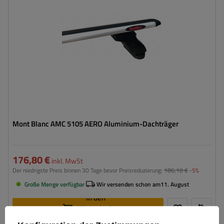
Mont Blanc AMC 5105 AERO Aluminium-Dachträger
176,80 €
inkl. MwSt
Der niedrigste Preis binnen 30 Tage bevor Preisreduzierung:
186,10 €
-5%
Große Menge verfügbar
Wir versenden schon am
11. August
In den
Warenkorb
legen