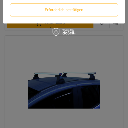
Große Menge verfügbar
Wir versenden schon am
11. August
Erforderlich bestätigen
In den
Warenkorb
legen