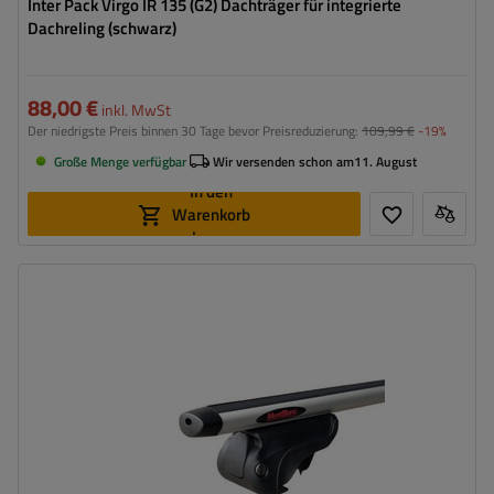
Inter Pack Virgo IR 135 (G2) Dachträger für integrierte
Dachreling (schwarz)
88,00 €
inkl. MwSt
Der niedrigste Preis binnen 30 Tage bevor Preisreduzierung:
109,99 €
-19%
Große Menge verfügbar
Wir versenden schon am
11. August
In den
Warenkorb
legen