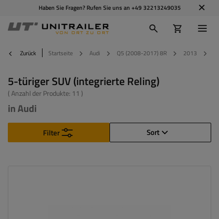
Haben Sie Fragen? Rufen Sie uns an
+49 32213249035
Zurück
Startseite
Audi
Q5 (2008-2017) 8R
2013
5-
5-türiger SUV (integrierte Reling)
( Anzahl der Produkte:
11
)
in Audi
Sort
Filter