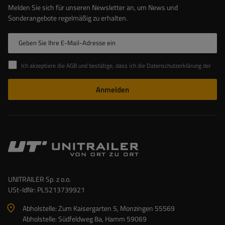
Melden Sie sich für unseren Newsletter an, um News und
Sonderangebote regelmäßig zu erhalten.
Geben Sie Ihre E-Mail-Adresse ein
Ich akzeptiere die AGB und bestätige, dass ich die Datenschutzerklärung der Website zur Kenntnis genommen habe
Anmelden
UNITRAILER Sp. z o.o.
USt-IdNr: PL5213739921
Abholstelle: Zum Kaisergarten 5, Monzingen 55569
Abholstelle: Südfeldweg 8a, Hamm 59069