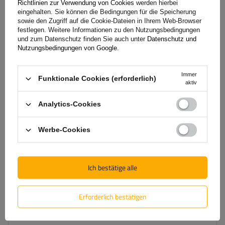
Richtlinien zur Verwendung von Cookies
werden hierbei
G3 Airflow 60.230 Dachträger für traditionelle und integrierte
eingehalten. Sie können die Bedingungen für die Speicherung
Aluminiumschienen
sowie den Zugriff auf die Cookie-Dateien in Ihrem Web-Browser
festlegen. Weitere Informationen zu den Nutzungsbedingungen
und zum Datenschutz finden Sie auch unter
Datenschutz und
Nutzungsbedingungen von Google
.
154,99 €
inkl. MwSt
Große Menge verfügbar
Wir versenden schon am
11. August
Immer
Funktionale Cookies (erforderlich)
In den
aktiv
Warenkorb
Analytics-Cookies
legen
SONDERANGEBOT
Werbe-Cookies
Ich bestätige alle
Erforderlich bestätigen