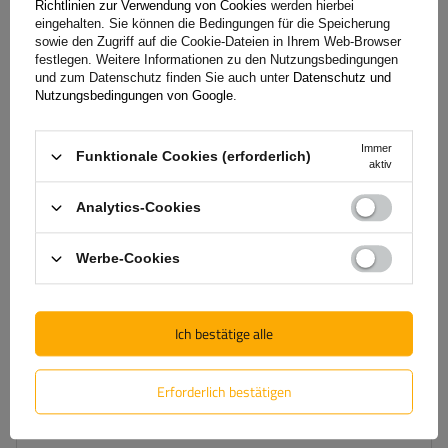
Richtlinien zur Verwendung von Cookies
werden hierbei
G3 Airflow 60.230 Dachträger für traditionelle und integrierte
eingehalten. Sie können die Bedingungen für die Speicherung
Aluminiumschienen
sowie den Zugriff auf die Cookie-Dateien in Ihrem Web-Browser
festlegen. Weitere Informationen zu den Nutzungsbedingungen
und zum Datenschutz finden Sie auch unter
Datenschutz und
Nutzungsbedingungen von Google
.
154,99 €
inkl. MwSt
Große Menge verfügbar
Wir versenden schon am
11. August
Immer
Funktionale Cookies (erforderlich)
In den
aktiv
Warenkorb
Analytics-Cookies
legen
SONDERANGEBOT
Werbe-Cookies
Ich bestätige alle
Erforderlich bestätigen