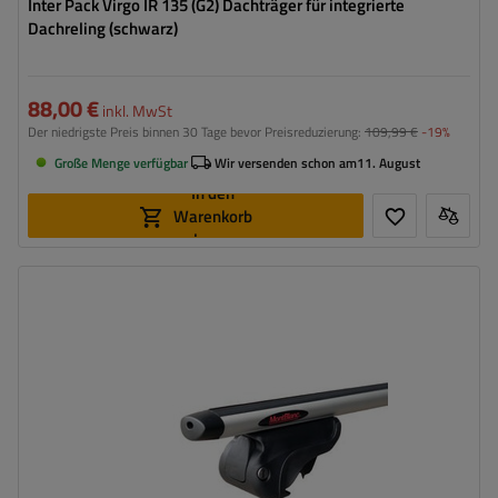
Inter Pack Virgo IR 135 (G2) Dachträger für integrierte
Dachreling (schwarz)
88,00 €
inkl. MwSt
Der niedrigste Preis binnen 30 Tage bevor Preisreduzierung:
109,99 €
-19%
Große Menge verfügbar
Wir versenden schon am
11. August
In den
Warenkorb
legen