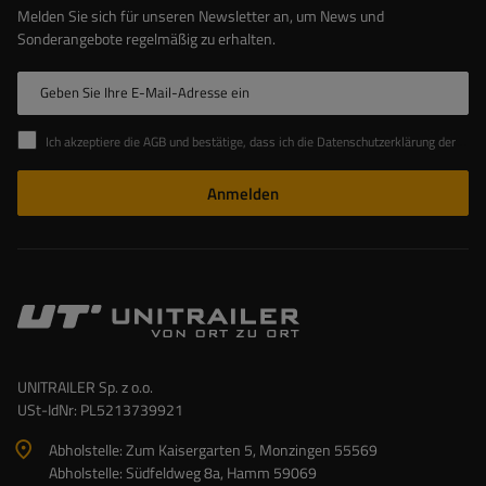
Melden Sie sich für unseren Newsletter an, um News und
Sonderangebote regelmäßig zu erhalten.
Geben Sie Ihre E-Mail-Adresse ein
Ich akzeptiere die AGB und bestätige, dass ich die Datenschutzerklärung der Website zur Kenntnis genommen habe
Anmelden
UNITRAILER Sp. z o.o.
USt-IdNr: PL5213739921
Abholstelle: Zum Kaisergarten 5, Monzingen 55569
Abholstelle: Südfeldweg 8a, Hamm 59069