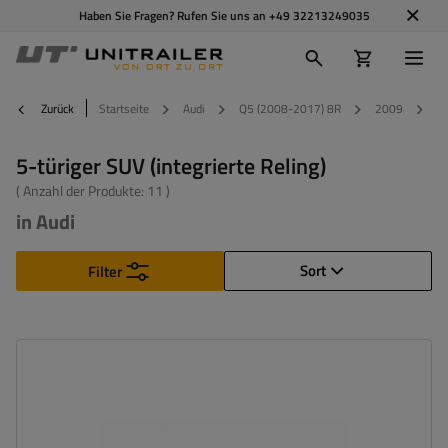
Haben Sie Fragen? Rufen Sie uns an
+49 32213249035
Zurück
Startseite
Audi
Q5 (2008-2017) 8R
2009
5-
5-türiger SUV (integrierte Reling)
( Anzahl der Produkte:
11
)
in Audi
Sort
Filter