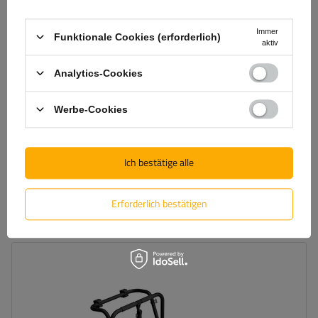
Immer
Funktionale Cookies (erforderlich)
aktiv
Analytics-Cookies
Mont Blanc AMC 5002 AERO Aluminium-Dachgepäckträger
Werbe-Cookies
209,60 €
inkl. MwSt
Ich bestätige alle
Große Menge verfügbar
Wir versenden schon am
11. August
In den
Erforderlich bestätigen
Warenkorb
legen
Fahrradanzahl:
3
Maximales Fahrradgewicht:
45 kg
universelles Montagesystem
kompatibel mit allen Karosseriearten