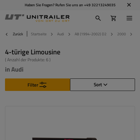
Haben Sie Fragen? Rufen Sie uns an
+49 32213249035
Zurück
Startseite
Audi
A8 (1994-2002) D2
2000
4-
4-türige Limousine
( Anzahl der Produkte:
6
)
in Audi
Sort
Filter