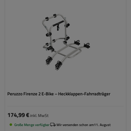
Fahrradanzahl:
2
Maximales Fahrradgewicht:
22,5 kg
Nutzlast der Haltebügel :
45 kg
kompatibel mit Elektrofahrrädern
Aluminiumkonstruktion
Peruzzo Firenze 2 E-Bike – Heckklappen-Fahrradträger
174,99 €
inkl. MwSt
Große Menge verfügbar
Wir versenden schon am
11. August