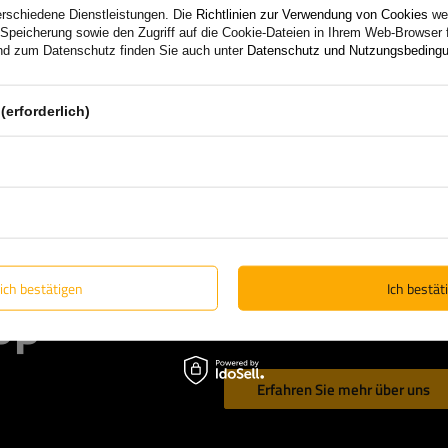
erschiedene Dienstleistungen. Die
Richtlinien zur Verwendung von Cookies
wer
Speicherung sowie den Zugriff auf die Cookie-Dateien in Ihrem Web-Browser 
d zum Datenschutz finden Sie auch unter
Datenschutz und Nutzungsbeding
(erforderlich)
Wenn Sie bei
UNITRAILER
kaufen
erhalten garantiert Originalware 
Anhänger selbst entwickeln und 
lich bestätigen
Ich bestäti
Support und ständigen Zugriff au
op
Lösungen vom Marktführer.
Erfahren Sie mehr über uns