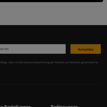
sse ein
Anmelden
stätige, dass ich die Datenschutzerklärung der Website zur Kenntnis genommen habe
Les
e Bestellungen
Bedingungen