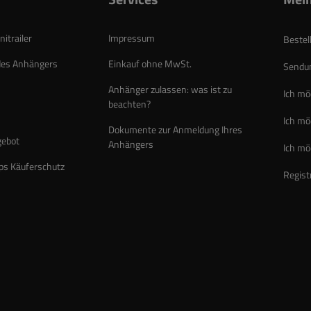
itrailer
Impressum
Bestel
des Anhängers
Einkauf ohne MwSt.
Sendun
Anhänger zulassen: was ist zu
Ich mö
beachten?
Ich mö
Dokumente zur Anmeldung Ihres
gebot
Anhängers
Ich mö
ps Käuferschutz
Regist