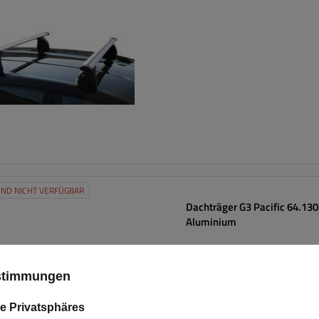
ND NICHT VERFÜGBAR
Dachträger G3 Pacific 64.13
Aluminium
ustimmungen
e Privatsphäres