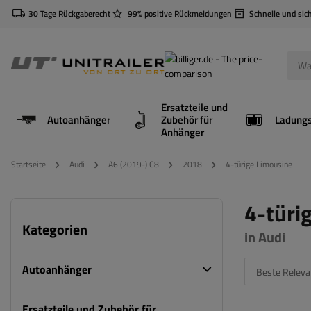
30 Tage Rückgaberecht
99% positive Rückmeldungen
Schnelle und sic
Ersatzteile und
Autoanhänger
Zubehör für
Anhänger
Startseite
Audi
A6 (2019-) C8
2018
4-türige Limousine
4-türi
Kategorien
in Audi
Autoanhänger
Beste Releva
Ersatzteile und Zubehör für