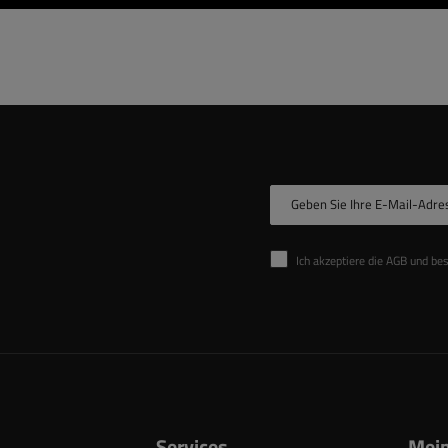
Geben Sie Ihre E-Mail-Adre
Ich akzeptiere die AGB und be
Services
Mein