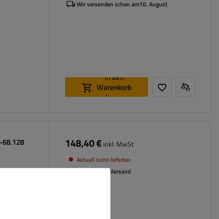
Wir versenden schon am
10. August
In den
Warenkorb
legen
148,40 €
0-68.128
inkl. MwSt
Aktuell nicht lieferbar
Individuelles Versand