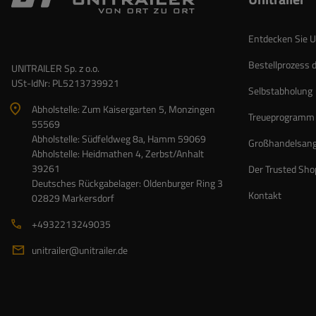
Entdecken Sie Un
Bestellprozess 
UNITRAILER Sp. z o.o.
USt-IdNr: PL5213739921
Selbstabholung
Abholstelle: Zum Kaisergarten 5, Monzingen
Treueprogramm
55569
Abholstelle: Südfeldweg 8a, Hamm 59069
Großhandelsan
Abholstelle: Heidmathen 4, Zerbst/Anhalt
39261
Der Trusted Sho
Deutsches Rückgabelager: Oldenburger Ring 3
Kontakt
02829 Markersdorf
+4932213249035
unitrailer@unitrailer.de