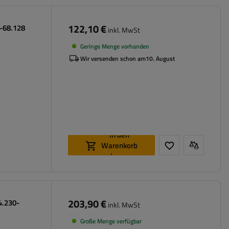
122,10 €
0-68.128
inkl. MwSt
Geringe Menge vorhanden
Wir versenden schon am
10. August
In den
Warenkorb
legen
203,90 €
4.230-
inkl. MwSt
Große Menge verfügbar