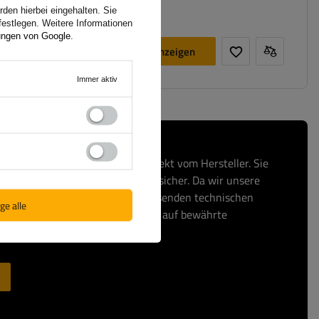
den hierbei eingehalten. Sie
festlegen. Weitere Informationen
ungen von Google
.
Produkt anzeigen
Immer aktiv
, erwerben Sie Ihre Produkte direkt vom Hersteller. Sie
und Ihre Transaktion ist absolut sicher. Da wir unsere
fertigen, bieten wir Ihnen umfassenden technischen
ge alle
f Original-Ersatzteile. Setzen Sie auf bewährte