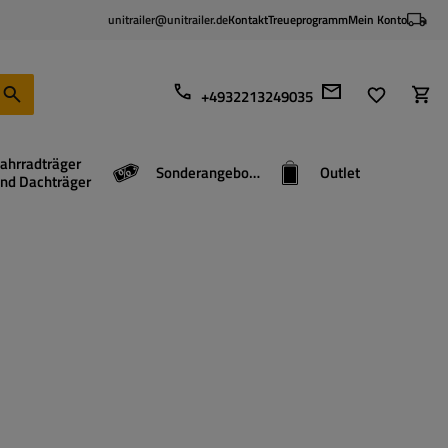
unitrailer@unitrailer.de
Kontakt
Treueprogramm
Mein Konto
+4932213249035
ahrradträger
Sonderangebote
Outlet
nd Dachträger