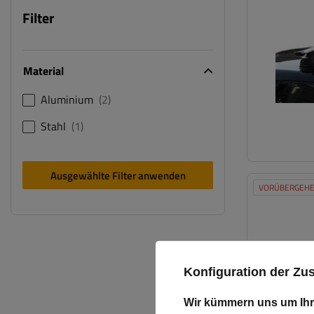
Filter
Material
Aluminium
2
Stahl
1
Ausgewählte Filter anwenden
VORÜBERGEHE
Konfiguration der Z
Wir kümmern uns um Ihr