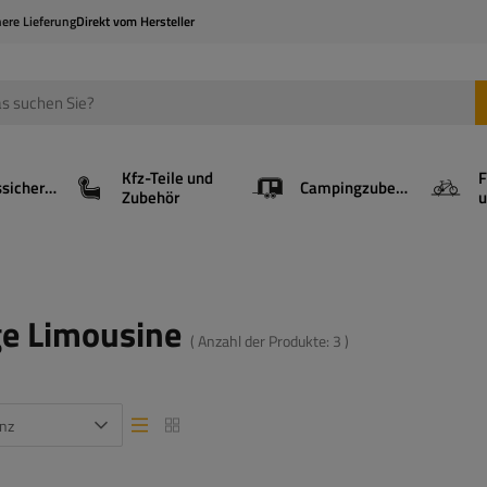
here Lieferung
Direkt vom Hersteller
Kfz-Teile und
F
Ladungssicherung
Campingzubehör
Zubehör
u
ge Limousine
( Anzahl der Produkte:
3
)
nz
Listenansicht
Listenansicht