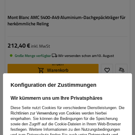
Mont Blanc AMC 5400-A49 Aluminium-Dachgepäckträger für
herkömmliche Reling
212,40 €
inkl. MwSt
Große Menge verfügbar
Wir versenden schon am
10. August
In den
Warenkorb
legen
Konfiguration der Zustimmungen
SONDERANGEBOT
Wir kümmern uns um Ihre Privatsphäres
Diese Seite nutzt Cookies für verschiedene Dienstleistungen. Die
Richtlinien zur Verwendung von Cookies
werden hierbei
eingehalten. Sie können die Bedingungen für die Speicherung
sowie den Zugriff auf die Cookie-Dateien in Ihrem Web-Browser
festlegen. Weitere Informationen zu den Nutzungsbedingungen
und zum Datenschutz finden Sie auch unter
Datenschutz und