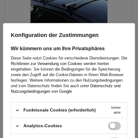
Konfiguration der Zustimmungen
Wir kümmern uns um Ihre Privatsphäres
Dachträger G3 CL 60.110 universell für traditionelle und
integrierte Aluminiumschienen
Diese Seite nutzt Cookies für verschiedene Dienstleistungen. Die
Richtlinien zur Verwendung von Cookies
werden hierbei
eingehalten. Sie können die Bedingungen für die Speicherung
sowie den Zugriff auf die Cookie-Dateien in Ihrem Web-Browser
117,00 €
inkl. MwSt
festlegen. Weitere Informationen zu den Nutzungsbedingungen
und zum Datenschutz finden Sie auch unter
Datenschutz und
Der niedrigste Preis binnen 30 Tage bevor Preisreduzierung:
129,99 €
-9%
Nutzungsbedingungen von Google
.
Große Menge verfügbar
Wir versenden schon am
11. August
In den
Immer
Warenkorb
Funktionale Cookies (erforderlich)
aktiv
legen
Analytics-Cookies