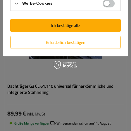
Werbe-Cookies
Ich bestätige alle
Erforderlich bestätigen
Dachträger G3 CL 61.110 universal für herkömmliche und
integrierte Stahlreling
89,99 €
inkl. MwSt
Große Menge verfügbar
Wir versenden schon am
11. August