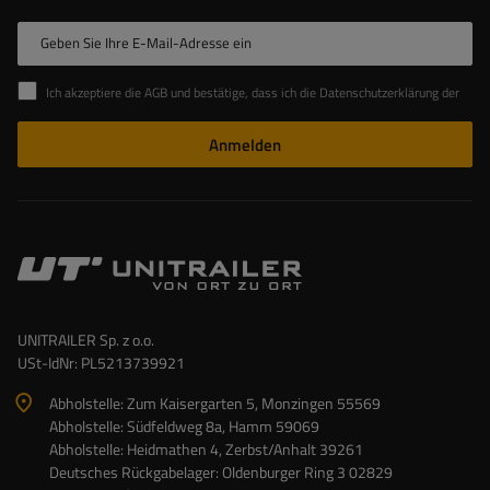
Geben Sie Ihre E-Mail-Adresse ein
Ich akzeptiere die AGB und bestätige, dass ich die Datenschutzerklärung der Website zur Kenntnis genommen habe
Anmelden
UNITRAILER Sp. z o.o.
USt-IdNr: PL5213739921
Abholstelle: Zum Kaisergarten 5, Monzingen 55569
Abholstelle: Südfeldweg 8a, Hamm 59069
Abholstelle: Heidmathen 4, Zerbst/Anhalt 39261
Deutsches Rückgabelager: Oldenburger Ring 3 02829