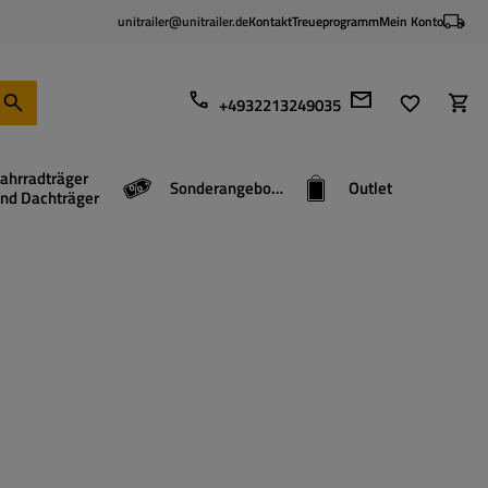
unitrailer@unitrailer.de
Kontakt
Treueprogramm
Mein Konto
+4932213249035
ahrradträger
Sonderangebote
Outlet
nd Dachträger