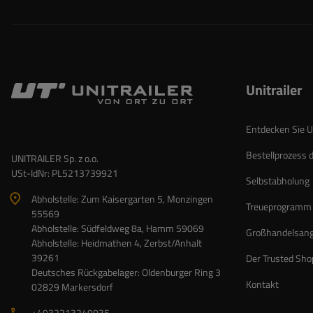
Unitrailer
Entdecken Sie Un
Bestellprozess 
UNITRAILER Sp. z o.o.
USt-IdNr: PL5213739921
Selbstabholung
Abholstelle: Zum Kaisergarten 5, Monzingen
Treueprogramm
55569
Abholstelle: Südfeldweg 8a, Hamm 59069
Großhandelsan
Abholstelle: Heidmathen 4, Zerbst/Anhalt
39261
Der Trusted Sho
Deutsches Rückgabelager: Oldenburger Ring 3
Kontakt
02829 Markersdorf
+4932213249035