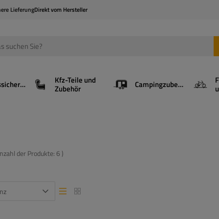
here Lieferung
Direkt vom Hersteller
Kfz-Teile und
F
Ladungssicherung
Campingzubehör
Zubehör
u
Anzahl der Produkte:
6
)
nz
Listenansicht
Listenansicht