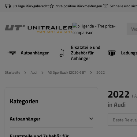
30 Tage Rückgaberecht
99% positive Rückmeldungen
Schnelle und sic
Ersatzteile und
Autoanhänger
Zubehör für
Anhänger
Startseite
Audi
A3 Sportback (2020-) 8Y
2022
2022
( 
Kategorien
in Audi
Autoanhänger
Beste Releva
Ersatzteile und Zubehör für