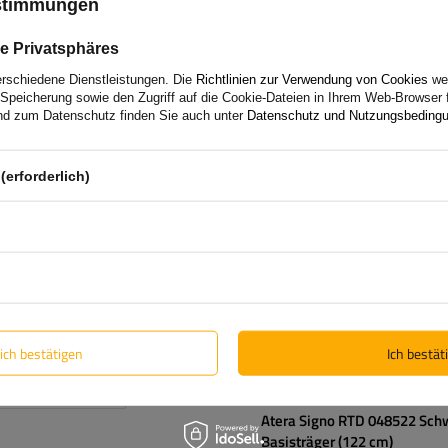
ustimmungen
e Privatsphäres
ND NICHT VERFÜGBAR
Atera Signo RTD Basisträger
erschiedene Dienstleistungen. Die
Richtlinien zur Verwendung von Cookies
wer
(122 cm)
Speicherung sowie den Zugriff auf die Cookie-Dateien in Ihrem Web-Browser 
d zum Datenschutz finden Sie auch unter
Datenschutz und Nutzungsbeding
(erforderlich)
lich bestätigen
Ich bestäti
ND NICHT VERFÜGBAR
Atera Signo RTD 048522 Sch
Basisträger (122 cm)