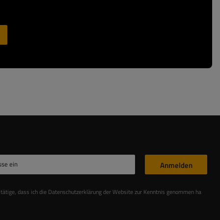
sse ein
Anmelden
stätige, dass ich die Datenschutzerklärung der Website zur Kenntnis genommen habe
Les