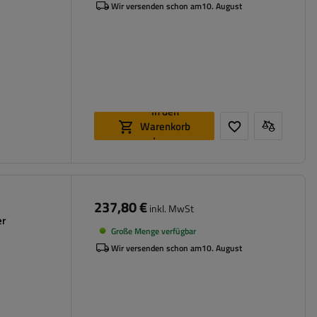
Wir versenden schon am
10. August
In den
Warenkorb
legen
237,80 €
inkl. MwSt
er
Große Menge verfügbar
Wir versenden schon am
10. August