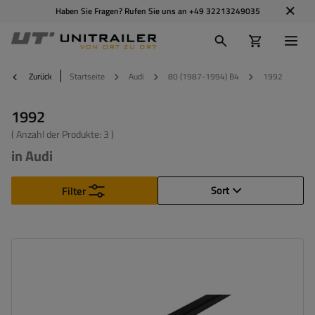
Haben Sie Fragen? Rufen Sie uns an
+49 32213249035
Zurück
Startseite
Audi
80 (1987-1994) B4
1992
1992
( Anzahl der Produkte:
3
)
in Audi
Sort
Filter