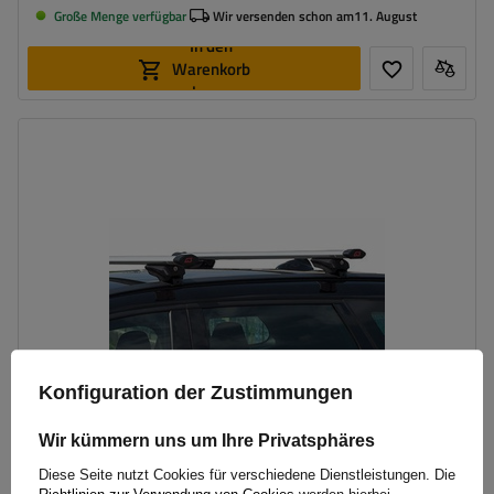
Große Menge verfügbar
Wir versenden schon am
11. August
In den
Warenkorb
legen
Konfiguration der Zustimmungen
Wir kümmern uns um Ihre Privatsphäres
Diese Seite nutzt Cookies für verschiedene Dienstleistungen. Die
G3 Airflow 60.210 Dachträger für traditionelle und integrierte