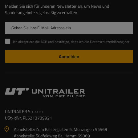
Melden Sie sich für unseren Newsletter an, um News und
Sonderangebote regelmäßig zu erhalten.
Geben Sie Ihre E-Mail-Adresse ein
Ich akzeptiere die AGB und bestätige, dass ich die Datenschutzerklärung der Website zur Kenntnis genommen habe
Anmelden
UNITRAILER Sp. z o.o.
USt-IdNr: PL5213739921
Abholstelle: Zum Kaisergarten 5, Monzingen 55569
Abholstelle: Südfeldweg 8a, Hamm 59069