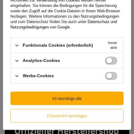
Richtlinien zur Verwendung von Cookies
werden hierbei
Aluminiumschienen
eingehalten. Sie können die Bedingungen für die Speicherung
sowie den Zugriff auf die Cookie-Dateien in Ihrem Web-Browser
festlegen. Weitere Informationen zu den Nutzungsbedingungen
und zum Datenschutz finden Sie auch unter
Datenschutz und
149,99 €
inkl. MwSt
Nutzungsbedingungen von Google
.
Große Menge verfügbar
Wir versenden schon am
11. August
Immer
In den
Funktionale Cookies (erforderlich)
aktiv
Warenkorb
legen
Analytics-Cookies
Werbe-Cookies
Ich bestätige alle
Erforderlich bestätigen
Offizieller Herstellershop