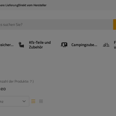
here Lieferung
Direkt vom Hersteller
Kfz-Teile und
F
Ladungssicherung
Campingzubehör
Zubehör
u
Anzahl der Produkte:
7
)
meo
nz
Listenansicht
Listenansicht