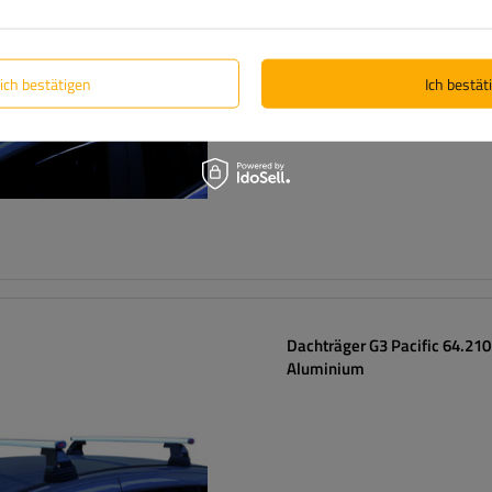
lich bestätigen
Ich bestäti
Dachträger G3 Pacific 64.21
Aluminium