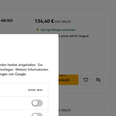
134,40 €
0-68.003
inkl. MwSt
Geringe Menge vorhanden
Wir versenden schon am
10. August
den hierbei eingehalten. Sie
festlegen. Weitere Informationen
In den
ungen von Google
.
Warenkorb
legen
Immer aktiv
125,00 €
0-68.003
inkl. MwSt