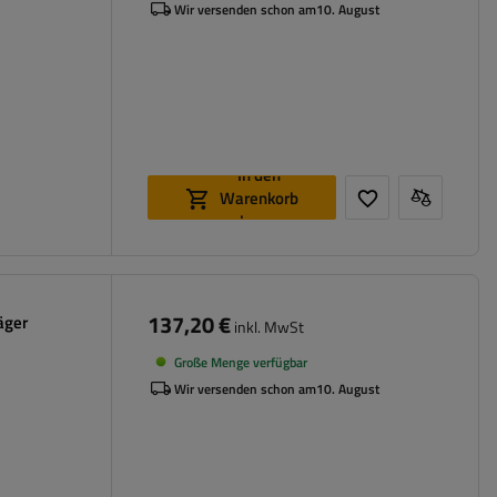
Wir versenden schon am
10. August
In den
Warenkorb
legen
137,20 €
äger
inkl. MwSt
Große Menge verfügbar
Wir versenden schon am
10. August