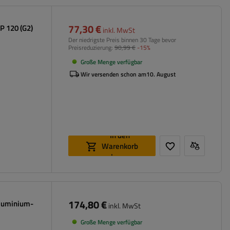
77,30 €
P 120 (G2)
inkl. MwSt
Der niedrigste Preis binnen 30 Tage bevor
Preisreduzierung:
90,99 €
-15%
Große Menge verfügbar
Wir versenden schon am
10. August
In den
Warenkorb
legen
174,80 €
luminium-
inkl. MwSt
Große Menge verfügbar