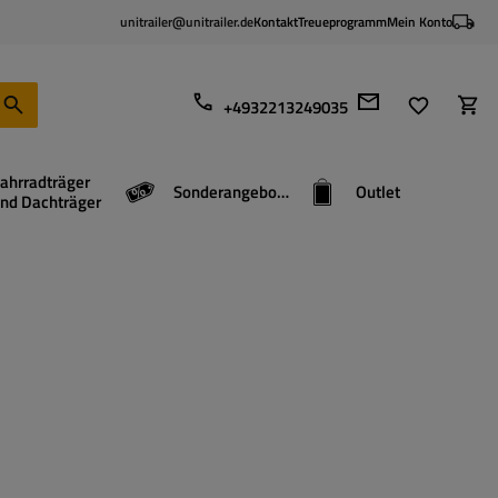
unitrailer@unitrailer.de
Kontakt
Treueprogramm
Mein Konto
+4932213249035
ahrradträger
Sonderangebote
Outlet
nd Dachträger