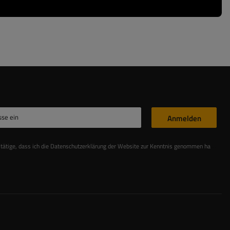
sse ein
Anmelden
stätige, dass ich die Datenschutzerklärung der Website zur Kenntnis genommen habe
Les