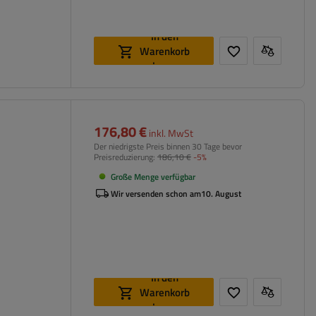
In den
Warenkorb
legen
176,80 €
inkl. MwSt
Der niedrigste Preis binnen 30 Tage bevor
Preisreduzierung:
186,10 €
-5%
Große Menge verfügbar
Wir versenden schon am
10. August
In den
Warenkorb
legen