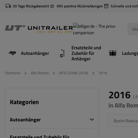
30 Tage Rückgaberecht
99% positive Rückmeldungen
Schnelle und sic
Ersatzteile und
Autoanhänger
Zubehör für
Anhänger
Startseite
Alfa Romeo
MiTo (2008-2018)
2016
2016
( 
Kategorien
in Alfa Ro
Autoanhänger
Beste Releva
Ersatzteile und Zubehör für