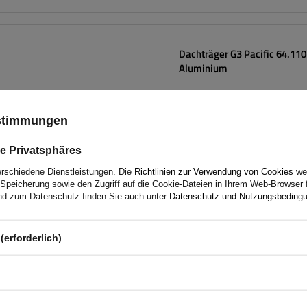
Dachträger G3 Pacific 64.11
Aluminium
ustimmungen
e Privatsphäres
erschiedene Dienstleistungen. Die
Richtlinien zur Verwendung von Cookies
wer
Speicherung sowie den Zugriff auf die Cookie-Dateien in Ihrem Web-Browser 
d zum Datenschutz finden Sie auch unter
Datenschutz und Nutzungsbeding
(erforderlich)
Dachträger G3 Pacific 65.11
Stahl