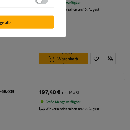
Große Menge verfügbar
Wir versenden schon am
10. August
ge alle
In den
Warenkorb
legen
197,40 €
0-68.003
inkl. MwSt
Große Menge verfügbar
Wir versenden schon am
10. August