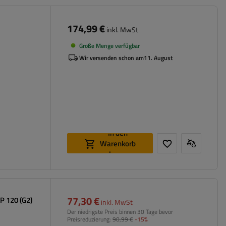
174,99 €
inkl. MwSt
Große Menge verfügbar
Wir versenden schon am
11. August
In den
Warenkorb
legen
77,30 €
P 120 (G2)
inkl. MwSt
Der niedrigste Preis binnen 30 Tage bevor
Preisreduzierung:
90,99 €
-15%