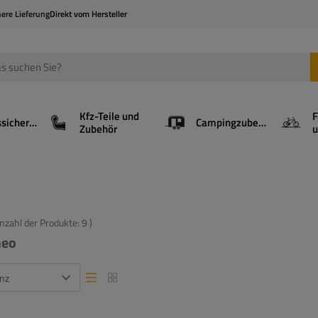
here Lieferung
Direkt vom Hersteller
Kfz-Teile und
F
Ladungssicherung
Campingzubehör
Zubehör
u
Anzahl der Produkte:
9
)
meo
nz
Listenansicht
Listenansicht