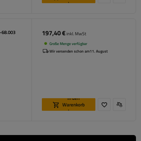
legen
197,40 €
0-68.003
inkl. MwSt
Große Menge verfügbar
Wir versenden schon am
11. August
In den
Warenkorb
legen