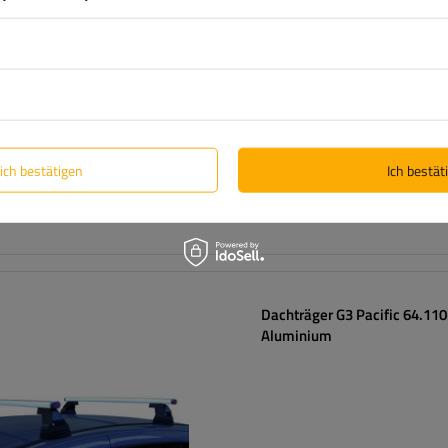
Fahrradanzahl:
3
Maximales Fahrradgewicht:
45 kg
universelles Montagesystem
kompatibel mit allen Karosserieart
lich bestätigen
Ich bestäti
Dachträger G3 Pacific 64.11
Aluminium