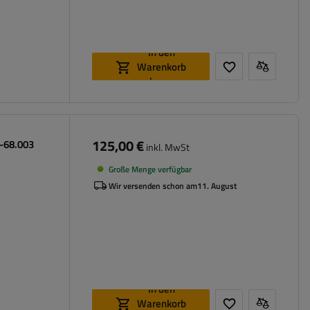
In den
Warenkorb
legen
125,00 €
0-68.003
inkl. MwSt
Große Menge verfügbar
Wir versenden schon am
11. August
In den
Warenkorb