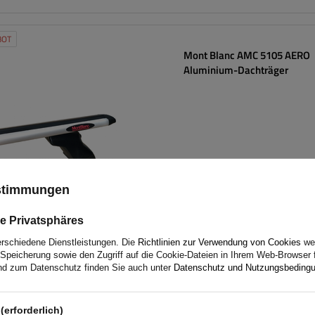
BOT
Mont Blanc AMC 5105 AERO
Aluminium-Dachträger
ustimmungen
e Privatsphäres
erschiedene Dienstleistungen. Die
Richtlinien zur Verwendung von Cookies
wer
Speicherung sowie den Zugriff auf die Cookie-Dateien in Ihrem Web-Browser 
d zum Datenschutz finden Sie auch unter
Datenschutz und Nutzungsbeding
Padova 3 Stahl - Heckklappe
Fahrradträger für 3 Fahrräde
(erforderlich)