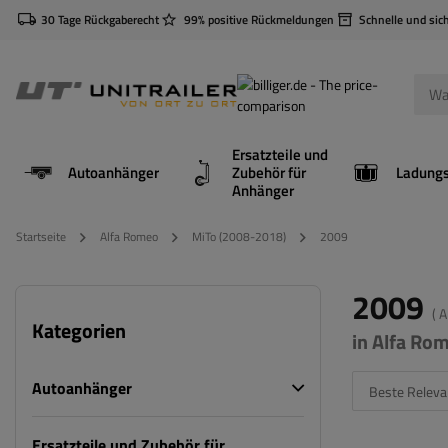
30 Tage Rückgaberecht
99% positive Rückmeldungen
Schnelle und sic
Ersatzteile und
Autoanhänger
Zubehör für
Anhänger
Startseite
Alfa Romeo
MiTo (2008-2018)
2009
2009
( 
Kategorien
in Alfa Ro
Autoanhänger
Beste Releva
Ersatzteile und Zubehör für