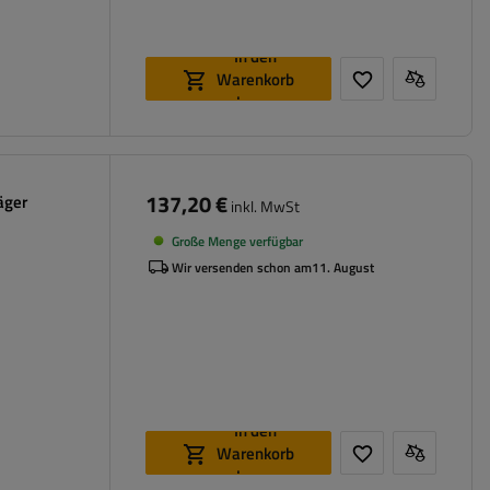
In den
Warenkorb
legen
137,20 €
äger
inkl. MwSt
Große Menge verfügbar
Wir versenden schon am
11. August
In den
Warenkorb
legen