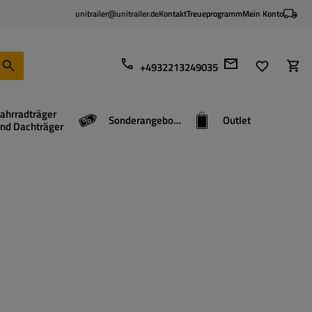
unitrailer@unitrailer.de
Kontakt
Treueprogramm
Mein Konto
+4932213249035
ahrradträger
Sonderangebote
Outlet
nd Dachträger