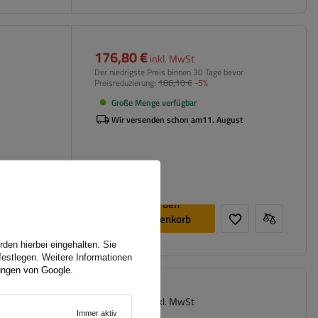
176,80 €
inkl. MwSt
Der niedrigste Preis binnen 30 Tage bevor
Preisreduzierung:
186,10 €
-5%
Große Menge verfügbar
Wir versenden schon am
11. August
In den
Warenkorb
legen
den hierbei eingehalten. Sie
festlegen. Weitere Informationen
ungen von Google
.
139,99 €
n-
inkl. MwSt
r (schwarz)
Immer aktiv