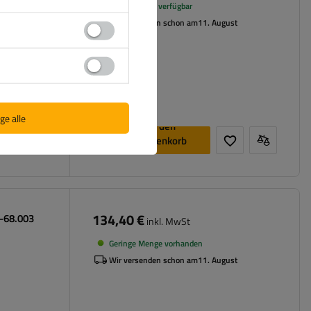
Große Menge verfügbar
Wir versenden schon am
11. August
en
ge alle
In den
Warenkorb
legen
134,40 €
0-68.003
inkl. MwSt
Geringe Menge vorhanden
Wir versenden schon am
11. August