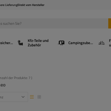
here Lieferung
Direkt vom Hersteller
Kfz-Teile und
F
Ladungssicherung
Campingzubehör
Zubehör
u
Anzahl der Produkte:
7
)
meo
nz
Listenansicht
Listenansicht