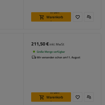
In den
Warenkorb
legen
211,50 €
inkl. MwSt
Große Menge verfügbar
Wir versenden schon am
11. August
In den
Warenkorb
legen