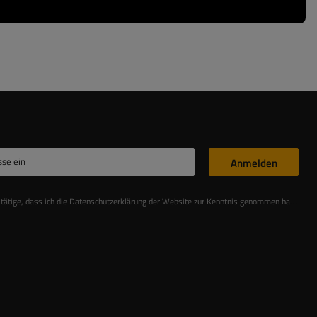
sse ein
Anmelden
stätige, dass ich die Datenschutzerklärung der Website zur Kenntnis genommen habe
Les