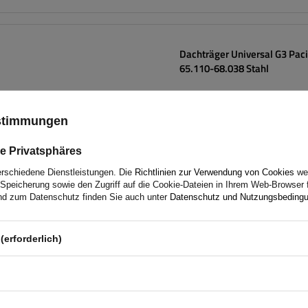
Dachträger Universal G3 Paci
65.110-68.038 Stahl
ustimmungen
e Privatsphäres
erschiedene Dienstleistungen. Die
Richtlinien zur Verwendung von Cookies
wer
Speicherung sowie den Zugriff auf die Cookie-Dateien in Ihrem Web-Browser 
d zum Datenschutz finden Sie auch unter
Datenschutz und Nutzungsbeding
(erforderlich)
Dachträger universal G3 Paci
68.038 Aluminium