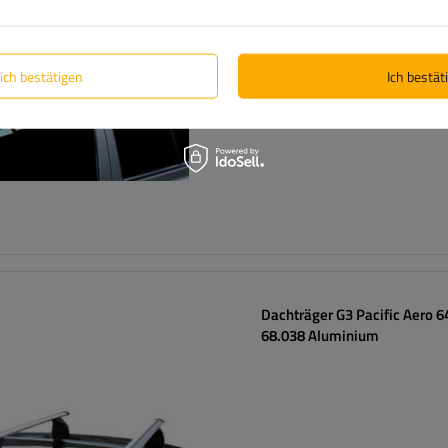
lich bestätigen
Ich bestäti
Dachträger G3 Pacific Aero 6
68.038 Aluminium