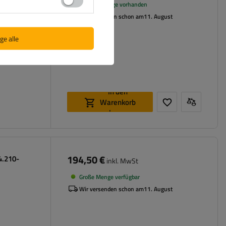
Geringe Menge vorhanden
Wir versenden schon am
11. August
ge alle
In den
Warenkorb
legen
194,50 €
4.210-
inkl. MwSt
Große Menge verfügbar
Wir versenden schon am
11. August