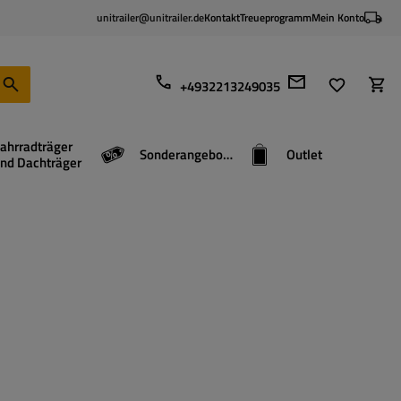
unitrailer@unitrailer.de
Kontakt
Treueprogramm
Mein Konto
+4932213249035
ahrradträger
Sonderangebote
Outlet
nd Dachträger