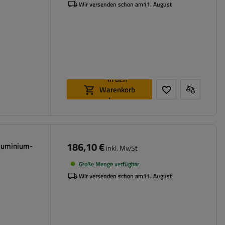
Wir versenden schon am
11. August
In den
Warenkorb
legen
186,10 €
luminium-
inkl. MwSt
Große Menge verfügbar
Wir versenden schon am
11. August