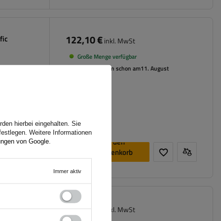
122,10 €
fic
inkl. MwSt
Große Menge verfügbar
Wir versenden schon am
11. August
den hierbei eingehalten. Sie
festlegen. Weitere Informationen
In den
ungen von Google
.
Warenkorb
legen
Immer aktiv
131,50 €
fic 64.110-
inkl. MwSt