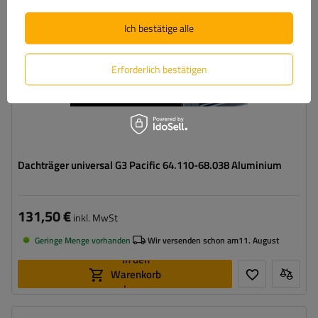
Ich bestätige alle
Erforderlich bestätigen
Dachträger universal G3 Pacific 64.110-68.038 Aluminium
131,50 €
inkl. MwSt
Geringe Menge vorhanden
Wir versenden schon am
11. August
In den
Warenkorb
legen