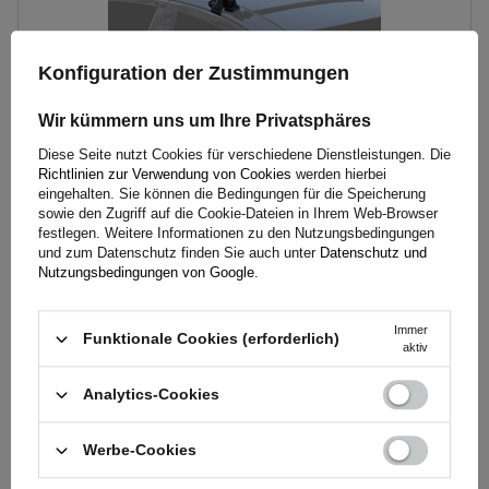
Konfiguration der Zustimmungen
Wir kümmern uns um Ihre Privatsphäres
Dachträger Universal G3 Pacific 65.110-68.038 Stahl
Diese Seite nutzt Cookies für verschiedene Dienstleistungen. Die
Richtlinien zur Verwendung von Cookies
werden hierbei
eingehalten. Sie können die Bedingungen für die Speicherung
sowie den Zugriff auf die Cookie-Dateien in Ihrem Web-Browser
122,10 €
inkl. MwSt
festlegen. Weitere Informationen zu den Nutzungsbedingungen
und zum Datenschutz finden Sie auch unter
Datenschutz und
Große Menge verfügbar
Wir versenden schon am
11. August
Nutzungsbedingungen von Google
.
In den
Warenkorb
Immer
Funktionale Cookies (erforderlich)
legen
aktiv
Analytics-Cookies
Werbe-Cookies