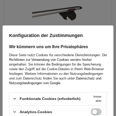
Konfiguration der Zustimmungen
Wir kümmern uns um Ihre Privatsphäres
Diese Seite nutzt Cookies für verschiedene Dienstleistungen. Die
Mont Blanc AMC 5400 AERO Aluminium-Dachgepäckträger
Richtlinien zur Verwendung von Cookies
werden hierbei
für herkömmliche Reling
eingehalten. Sie können die Bedingungen für die Speicherung
sowie den Zugriff auf die Cookie-Dateien in Ihrem Web-Browser
festlegen. Weitere Informationen zu den Nutzungsbedingungen
und zum Datenschutz finden Sie auch unter
Datenschutz und
237,80 €
inkl. MwSt
Nutzungsbedingungen von Google
.
Große Menge verfügbar
Wir versenden schon am
11. August
Immer
In den
Funktionale Cookies (erforderlich)
aktiv
Warenkorb
legen
Analytics-Cookies