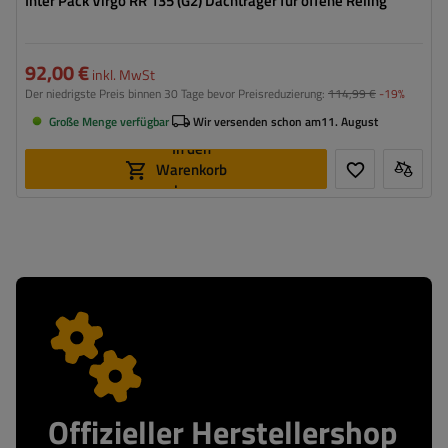
Inter Pack Virgo RR 135 (G2) Dachträger für offene Reling
92,00 €
inkl. MwSt
Der niedrigste Preis binnen 30 Tage bevor Preisreduzierung:
114,99 €
-19%
Große Menge verfügbar
Wir versenden schon am
11. August
In den
Warenkorb
legen
Offizieller Herstellershop