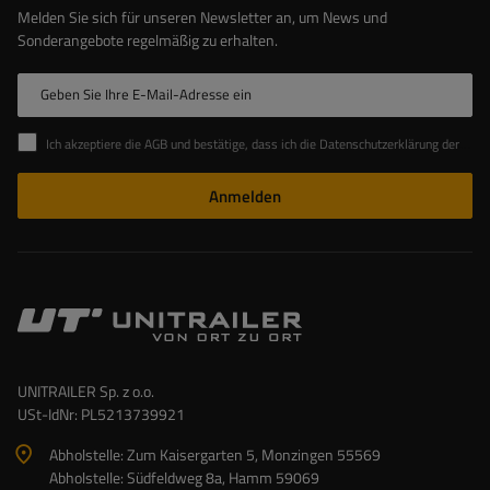
Melden Sie sich für unseren Newsletter an, um News und
Sonderangebote regelmäßig zu erhalten.
Geben Sie Ihre E-Mail-Adresse ein
Ich akzeptiere die AGB und bestätige, dass ich die Datenschutzerklärung der Website zur Kenntnis genommen habe
Anmelden
UNITRAILER Sp. z o.o.
USt-IdNr: PL5213739921
Abholstelle: Zum Kaisergarten 5, Monzingen 55569
Abholstelle: Südfeldweg 8a, Hamm 59069