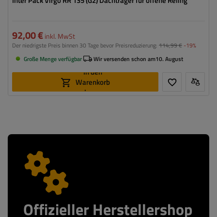
Inter Pack Virgo RR 135 (G2) Dachträger für offene Reling
92,00 €
inkl. MwSt
Der niedrigste Preis binnen 30 Tage bevor Preisreduzierung:
114,99 €
-19%
Große Menge verfügbar
Wir versenden schon am
10. August
In den
Warenkorb
legen
Offizieller Herstellershop