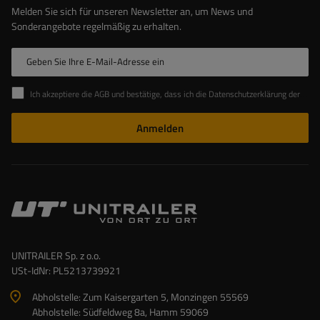
Melden Sie sich für unseren Newsletter an, um News und
Sonderangebote regelmäßig zu erhalten.
Geben Sie Ihre E-Mail-Adresse ein
Ich akzeptiere die AGB und bestätige, dass ich die Datenschutzerklärung der Website zur Kenntnis genommen habe
Anmelden
UNITRAILER Sp. z o.o.
USt-IdNr: PL5213739921
Abholstelle: Zum Kaisergarten 5, Monzingen 55569
Abholstelle: Südfeldweg 8a, Hamm 59069