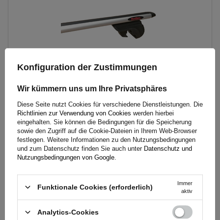
Konfiguration der Zustimmungen
Wir kümmern uns um Ihre Privatsphäres
Diese Seite nutzt Cookies für verschiedene Dienstleistungen. Die
Mont Blanc AMC 5400 AERO Aluminium-Dachgepäckträger
Richtlinien zur Verwendung von Cookies
werden hierbei
für herkömmliche Reling
eingehalten. Sie können die Bedingungen für die Speicherung
sowie den Zugriff auf die Cookie-Dateien in Ihrem Web-Browser
festlegen. Weitere Informationen zu den Nutzungsbedingungen
und zum Datenschutz finden Sie auch unter
Datenschutz und
237,80 €
inkl. MwSt
Nutzungsbedingungen von Google
.
Große Menge verfügbar
Wir versenden schon am
10. August
Immer
In den
Funktionale Cookies (erforderlich)
aktiv
Warenkorb
legen
Analytics-Cookies