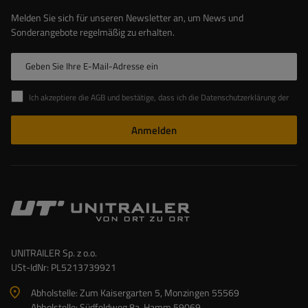
Melden Sie sich für unseren Newsletter an, um News und
Sonderangebote regelmäßig zu erhalten.
Geben Sie Ihre E-Mail-Adresse ein
Ich akzeptiere die AGB und bestätige, dass ich die Datenschutzerklärung der Website zur Kenntnis genommen habe
Anmelden
UNITRAILER Sp. z o.o.
USt-IdNr: PL5213739921
Abholstelle: Zum Kaisergarten 5, Monzingen 55569
Abholstelle: Südfeldweg 8a, Hamm 59069