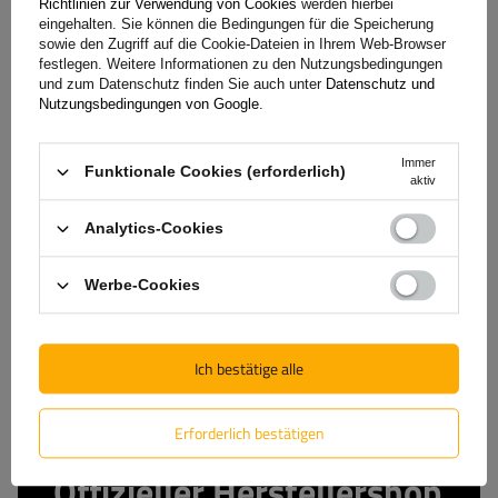
Mont Blanc AMC 5400 AERO Aluminium-Dachgepäckträger
Richtlinien zur Verwendung von Cookies
werden hierbei
für herkömmliche Reling
eingehalten. Sie können die Bedingungen für die Speicherung
sowie den Zugriff auf die Cookie-Dateien in Ihrem Web-Browser
festlegen. Weitere Informationen zu den Nutzungsbedingungen
und zum Datenschutz finden Sie auch unter
Datenschutz und
237,80 €
Nutzungsbedingungen von Google
.
inkl. MwSt
Große Menge verfügbar
Wir versenden schon am
10. August
Immer
Funktionale Cookies (erforderlich)
In den
aktiv
Warenkorb
legen
Analytics-Cookies
Werbe-Cookies
Ich bestätige alle
Erforderlich bestätigen
Offizieller Herstellershop