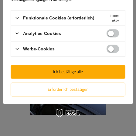
Der niedrigste Preis binnen 30 Tage bevor Preisreduzierung:
129,99 €
-9%
Große Menge verfügbar
Wir versenden schon am
11. August
Immer
Funktionale Cookies (erforderlich)
In den
aktiv
Warenkorb
legen
Analytics-Cookies
Werbe-Cookies
Ich bestätige alle
Erforderlich bestätigen