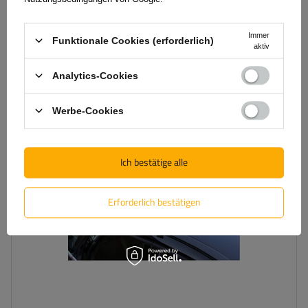
Der niedrigste Preis binnen 30 Tage bevor Preisreduzierung:
129,99 €
-9%
Große Menge verfügbar
Wir versenden schon am
11. August
Immer
Funktionale Cookies (erforderlich)
In den
aktiv
Warenkorb
legen
Analytics-Cookies
Werbe-Cookies
Ich bestätige alle
Erforderlich bestätigen