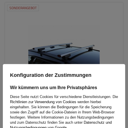
SONDERANGEBOT
Konfiguration der Zustimmungen
Wir kümmern uns um Ihre Privatsphäres
Diese Seite nutzt Cookies für verschiedene Dienstleistungen. Die
Dachträger G3 CL 60.110 universell für traditionelle und
Richtlinien zur Verwendung von Cookies
werden hierbei
integrierte Aluminiumschienen
eingehalten. Sie können die Bedingungen für die Speicherung
sowie den Zugriff auf die Cookie-Dateien in Ihrem Web-Browser
festlegen. Weitere Informationen zu den Nutzungsbedingungen
und zum Datenschutz finden Sie auch unter
Datenschutz und
117,00 €
inkl. MwSt
Nutzungsbedingungen von Google
.