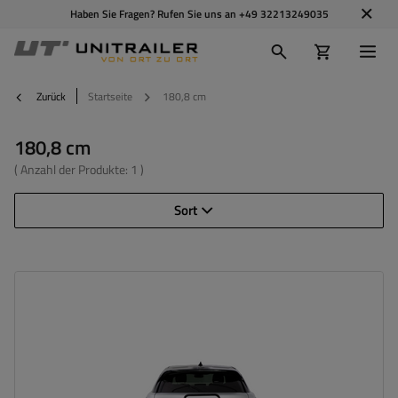
Haben Sie Fragen? Rufen Sie uns an
+49 32213249035
Zurück
Startseite
180,8 cm
180,8 cm
( Anzahl der Produkte:
1
)
Sort
Breite:
180,8 cm
Gewicht:
25 kg
Maximale Nutzlast:
75 kg
Montagemethode:
auf Haken
do przewozu motocykla
stalowa konstrukcja