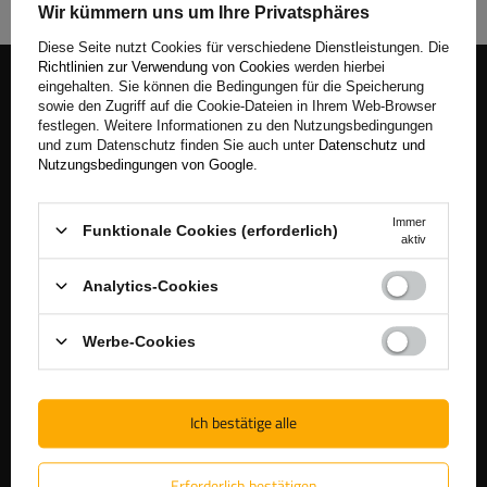
Wir kümmern uns um Ihre Privatsphäres
Diese Seite nutzt Cookies für verschiedene Dienstleistungen. Die
Richtlinien zur Verwendung von Cookies
werden hierbei
Begleiten Sie uns
eingehalten. Sie können die Bedingungen für die Speicherung
sowie den Zugriff auf die Cookie-Dateien in Ihrem Web-Browser
festlegen. Weitere Informationen zu den Nutzungsbedingungen
Melden Sie sich für unseren Newsletter an, um News und
und zum Datenschutz finden Sie auch unter
Datenschutz und
Sonderangebote regelmäßig zu erhalten.
Nutzungsbedingungen von Google
.
Geben Sie Ihre E-Mail-Adresse ein
Immer
Funktionale Cookies (erforderlich)
aktiv
Ich akzeptiere die AGB und bestätige, dass ich die Datenschutzerklärung der Website zur Kenntnis genommen habe
Analytics-Cookies
Anmelden
Werbe-Cookies
Ich bestätige alle
Erforderlich bestätigen