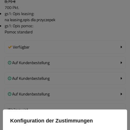
8,79 €
700
Pkt.
gs1: Opis leasing:
na leasing
,
opis dla przyczepek
gs1: Opis pomoc:
Pomoc standard
Verfügbar
Auf Kundenbestellung
Auf Kundenbestellung
Auf Kundenbestellung
Weilerswist
Auf Kundenbestellung
Konfiguration der Zustimmungen