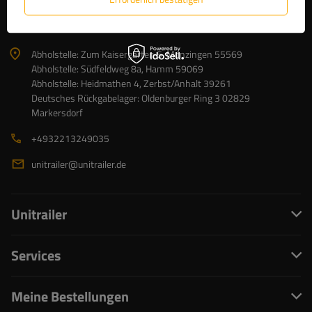
UNITRAILER Sp. z o.o.
USt-IdNr: PL5213739921
Abholstelle: Zum Kaisergarten 5, Monzingen 55569
Abholstelle: Südfeldweg 8a, Hamm 59069
Abholstelle: Heidmathen 4, Zerbst/Anhalt 39261
Deutsches Rückgabelager: Oldenburger Ring 3 02829
Markersdorf
+4932213249035
unitrailer@unitrailer.de
Unitrailer
Services
Meine Bestellungen