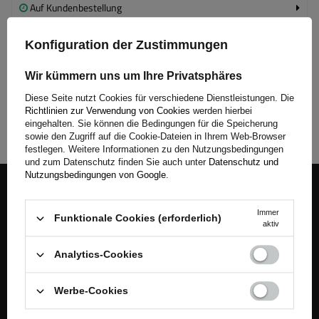
Auf Kundenbestellung
Konfiguration der Zustimmungen
Auf Kundenbestellung
Wir kümmern uns um Ihre Privatsphäres
Weilerswist
Auf Kundenbestellung
Diese Seite nutzt Cookies für verschiedene Dienstleistungen. Die
Richtlinien zur Verwendung von Cookies
werden hierbei
eingehalten. Sie können die Bedingungen für die Speicherung
sowie den Zugriff auf die Cookie-Dateien in Ihrem Web-Browser
festlegen. Weitere Informationen zu den Nutzungsbedingungen
und zum Datenschutz finden Sie auch unter
Datenschutz und
Nutzungsbedingungen von Google
.
Begleiten Sie uns
Immer
Funktionale Cookies (erforderlich)
Melden Sie sich für unseren Newsletter an, um News und
aktiv
Sonderangebote regelmäßig zu erhalten.
Analytics-Cookies
Geben Sie Ihre E-Mail-Adresse ein
Werbe-Cookies
Ich akzeptiere die AGB und bestätige, dass ich die Datenschutzerklärung der Website zur Kenntnis genommen habe