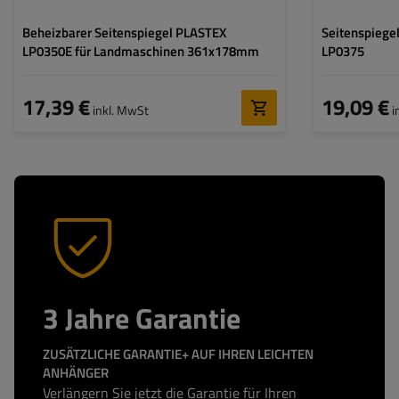
Beheizbarer Seitenspiegel PLASTEX
Seitenspiege
LP0350E für Landmaschinen 361x178mm
LP0375
17,39 €
19,09 €
inkl. MwSt
i
3 Jahre Garantie
ZUSÄTZLICHE GARANTIE+ AUF IHREN LEICHTEN
ANHÄNGER
Verlängern Sie jetzt die Garantie für Ihren