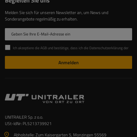
Begleiten Sie uns
Melden Sie sich für unseren Newsletter an, um News und
Sonderangebote regelmäßig zu erhalten.
Geben Sie Ihre E-Mail-Adresse ein
Ich akzeptiere die AGB und bestätige, dass ich die Datenschutzerklärung der Website zur Kenntnis genommen habe
Anmelden
UNITRAILER Sp. z o.o.
USt-IdNr: PL5213739921
Abholstelle: Zum Kaisergarten 5, Monzingen 55569