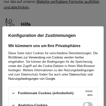
nur das auf unserer
Website verfügbare Formular ausfüllen
und abschicken.
Hilfe
Konfiguration der Zustimmungen
Haben Sie Fragen zur Auswahl oder Anwendung unserer
Wir kümmern uns um Ihre Privatsphäres
Produkte? Nehmen Sie Kontakt mit uns auf! Die Spezialisten
von Unitrailer geben Ihnen gerne alle Informationen, die Sie
Diese Seite nutzt Cookies für verschiedene Dienstleistungen. Die
benötigen.
Richtlinien zur Verwendung von Cookies
werden hierbei
eingehalten. Sie können die Bedingungen für die Speicherung
sowie den Zugriff auf die Cookie-Dateien in Ihrem Web-Browser
festlegen. Weitere Informationen zu den Nutzungsbedingungen
und zum Datenschutz finden Sie auch unter
Datenschutz und
+49 32213249035
unitrailer@unitrailer.de
Nutzungsbedingungen von Google
.
Immer
Funktionale Cookies (erforderlich)
aktiv
Spezifikation
Analytics-Cookies