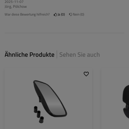
2025-11-07
Jörg, Pölchow
War diese Bewertung hilfreich?
Ja
0
Nein
0
Ähnliche Produkte
Sehen Sie auch
Breite:
178 mm
Höhe:
361 mm