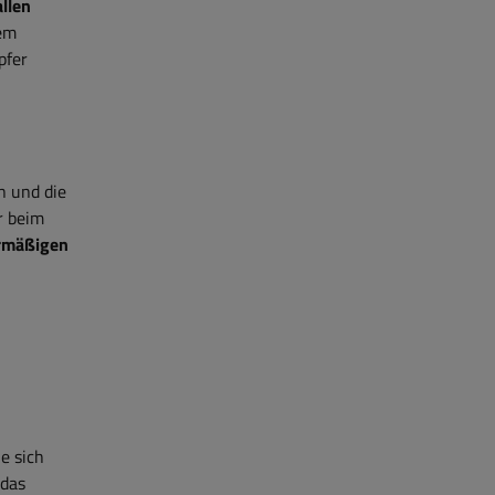
allen
nem
pfer
n und die
r beim
ermäßigen
e sich
 das