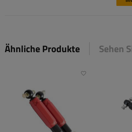
Be
Ähnliche Produkte
Sehen S
Achslast bei
1800 kg
Achslast bei
Einzelachse:
Einzelachse:
Achslast bei
3500 kg
Achslast bei
Tandemachse:
Tandemachse: