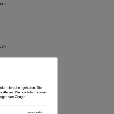
erer
 von
den hierbei eingehalten. Sie
festlegen. Weitere Informationen
ungen von Google
.
Immer aktiv