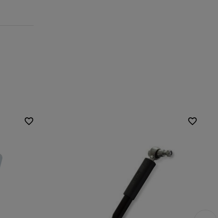
Achslast bei
1500 kg
Einzelachse:
Achslast bei
3000 kg
Tandemachse: