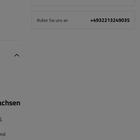
+4932213249035
Rufen Sie uns an
achsen
),
und