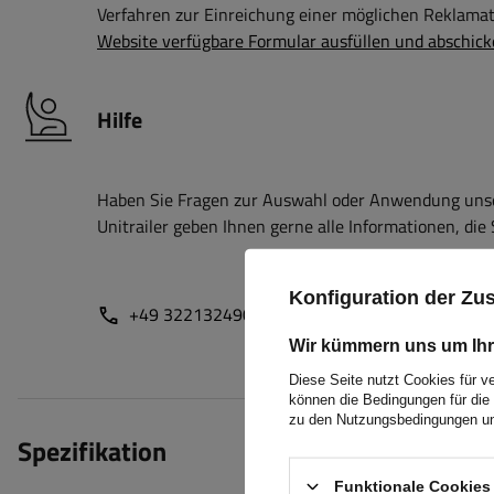
Verfahren zur Einreichung einer möglichen Reklamati
Website verfügbare Formular ausfüllen und abschick
Hilfe
Haben Sie Fragen zur Auswahl oder Anwendung unser
Unitrailer geben Ihnen gerne alle Informationen, die 
Konfiguration der Z
+49 32213249035
unitrailer@unitrailer.de
Wir kümmern uns um Ihr
Diese Seite nutzt Cookies für v
können die Bedingungen für die 
zu den Nutzungsbedingungen un
Spezifikation
Funktionale Cookies 