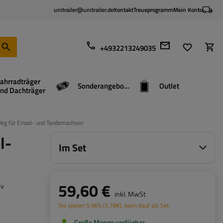
unitrailer@unitrailer.de
Kontakt
Treueprogramm
Mein Konto
+4932213249035
ahrradträger
Sonderangebote
Outlet
nd Dachträger
g für Einzel- und Tandemachsen
l-
Im Set
59,60 €
iv
inkl. MwSt
Sie sparen
5.96%
(
3.78
€
), beim Kauf als Set.
Große Menge verfügbar