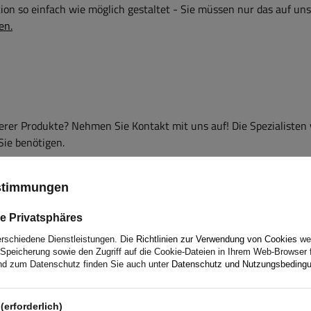
on so einfach wie möglich gestaltet - Sie müssen nur das auf uns
en.
er Produkte? Nehmen Sie Kontakt mit uns auf! Die Spezialisten
Sie benötigen.
ustimmungen
e Privatsphäres
erschiedene Dienstleistungen. Die
Richtlinien zur Verwendung von Cookies
wer
Speicherung sowie den Zugriff auf die Cookie-Dateien in Ihrem Web-Browser 
d zum Datenschutz finden Sie auch unter
Datenschutz und Nutzungsbeding
(erforderlich)