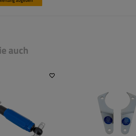
wertung abgeben
ie auch
1350 kg
2700 kg