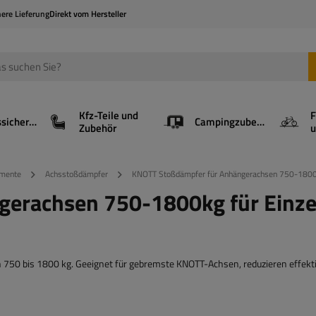
here Lieferung
Direkt vom Hersteller
Kfz-Teile und
F
Ladungssicherung
Campingzubehör
Zubehör
u
emente
Achsstoßdämpfer
KNOTT Stoßdämpfer für Anhängerachsen 750-1800k
erachsen 750-1800kg für Einze
 750 bis 1800 kg. Geeignet für gebremste KNOTT-Achsen, reduzieren effekt