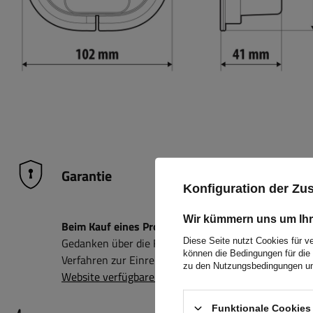
Garantie
Konfiguration der Z
Wir kümmern uns um Ihr
Beim Kauf eines Produkts aus unserem Sortiment erh
Gedanken über die Folgen eines möglichen Defekts 
Diese Seite nutzt Cookies für v
können die Bedingungen für die 
Verfahren zur Einreichung einer möglichen Reklamati
zu den Nutzungsbedingungen un
Website verfügbare Formular ausfüllen und abschick
Funktionale Cookies 