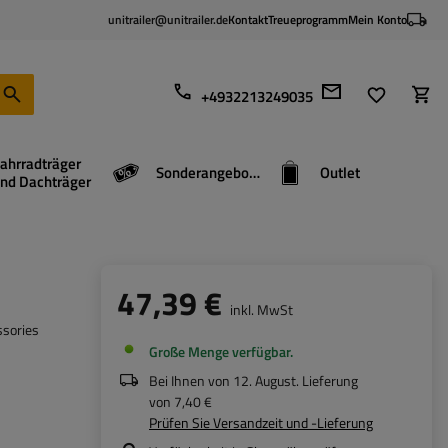
unitrailer@unitrailer.de
Kontakt
Treueprogramm
Mein Konto
+4932213249035
ahrradträger
Sonderangebote
Outlet
nd Dachträger
47,39 €
inkl. MwSt
ssories
Große Menge verfügbar
Bei Ihnen von
12. August
. Lieferung
von
7,40 €
Prüfen Sie Versandzeit und -Lieferung