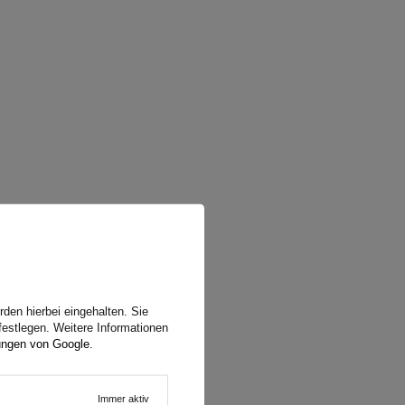
e sich
 das
den hierbei eingehalten. Sie
festlegen. Weitere Informationen
erer
ungen von Google
.
Immer aktiv