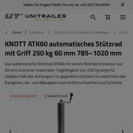
Haben Sie Fragen? Rufen Sie uns an
+49 32213249035
Zurück
Startseite
Ersatzteile und Zubehör für Anhänger
Stützräd
KNOTT ATK60 automatisches Stützrad
mit Griff 250 kg 60 mm 785–1020 mm
Das automatische Stützrad ATK60 mit einem Rohrdurchmesser von
60 mm und einer maximalen Tragfähigkeit von 250 kg sorgt für
stabilen Halt des Anhängers im geparkten Zustand. Es erleichtert das
Rangieren, An- und Abkuppeln und erhöht so Komfort und Sicherhe
SONDERANGEBOT
SCHNÄPPCHEN
Vorheriges Foto
Nächst