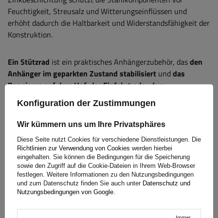
Feuchtigkeit, Streusalz und Witterungseinflüssen und
erhöht dadurch die Haltbarkeit und Widerstandsfähigkeit der
Konstruktion.
Ein Stützrad
ist ein praktisches Anhängerzubehör, das
den
Anhänger im geparkten Zustand stabilisiert
und
das
Rangieren auf dem Hof, der Einfahrt oder dem
Campingplatz erleichtert
. Es ermöglicht ein bequemes An-
Konfiguration der Zustimmungen
und Abkuppeln des Anhängers an die Deichsel sowie ein
präzises Positionieren. Stützräder dienen der Stabilisierung
Wir kümmern uns um Ihre Privatsphäres
des Anhängers –
sie sind nicht zum Anheben eines
Diese Seite nutzt Cookies für verschiedene Dienstleistungen. Die
beladenen Anhängers geeignet
. Sie sind die ideale Lösung
Richtlinien zur Verwendung von Cookies
werden hierbei
für
Lastenanhänger, Bootsanhänger und Wohnwagen
und
eingehalten. Sie können die Bedingungen für die Speicherung
erhöhen Komfort und Sicherheit.
sowie den Zugriff auf die Cookie-Dateien in Ihrem Web-Browser
festlegen. Weitere Informationen zu den Nutzungsbedingungen
und zum Datenschutz finden Sie auch unter
Datenschutz und
Nutzungsbedingungen von Google
.
Garantie
Immer