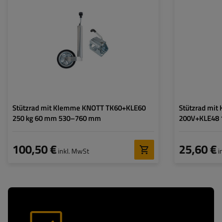
Rohrdurchmesser:
60 mm
Rohrdurchmesser
Maximale Tragfähigkeit:
250 kg
Maximale Tragfäh
Höhe:
530 - 760 mm
Höhe:
Art des Stützrades:
standard
Art des Stützrade
Befestigung:
auf die Klemme
Befestigung:
Stützrad mit Klemme KNOTT TK60+KLE60
Stützrad mi
250 kg 60 mm 530–760 mm
200V+KLE48
100,50 €
25,60 €
inkl. MwSt
i