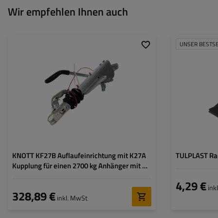
Wir empfehlen Ihnen auch
UNSER BESTS
Profil der Deichsel:
V-Deichsel
zGG (zulässiges
1400 - 2700 kg
Gesamtgewicht):
Zulässiger Druck auf die
150 kg
Anhängerkupplungskugel:
KNOTT KF27B Auflaufeinrichtung mit K27A
TULPLAST Rad
Kupplung für einen 2700 kg Anhänger mit V-
Deichsel
4,29 €
ink
328,89 €
inkl. MwSt