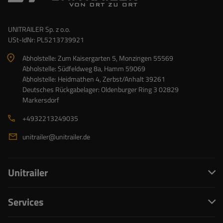
UNITRAILER Sp. z o.o.
USt-IdNr: PL5213739921
Abholstelle: Zum Kaisergarten 5, Monzingen 55569
Abholstelle: Südfeldweg 8a, Hamm 59069
Abholstelle: Heidmathen 4, Zerbst/Anhalt 39261
Deutsches Rückgabelager: Oldenburger Ring 3 02829
Markersdorf
+4932213249035
unitrailer@unitrailer.de
Unitrailer
Services