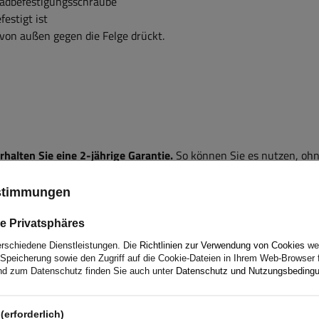
Radbefestigungsschraube
estigt ist
e von außen gegen die Felge drückt.
alten Sie eine 2-jährige Garantie.
So können Sie es nutzen, ohn
zu machen. Da wir uns um Ihre Zufriedenheit kümmern, haben wir
on so einfach wie möglich gestaltet - Sie müssen nur das auf uns
ustimmungen
en.
e Privatsphäres
erschiedene Dienstleistungen. Die
Richtlinien zur Verwendung von Cookies
wer
Speicherung sowie den Zugriff auf die Cookie-Dateien in Ihrem Web-Browser 
d zum Datenschutz finden Sie auch unter
Datenschutz und Nutzungsbeding
er Produkte? Nehmen Sie Kontakt mit uns auf! Die Spezialisten
(erforderlich)