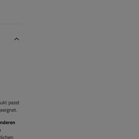
ukt passt
eeignet.
anderen
m
glichen