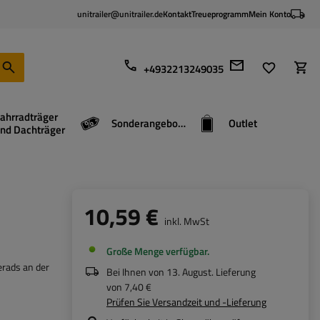
unitrailer@unitrailer.de
Kontakt
Treueprogramm
Mein Konto
+4932213249035
ahrradträger
Sonderangebote
Outlet
nd Dachträger
10,59 €
inkl. MwSt
Große Menge verfügbar
erads an der
Bei Ihnen von
13. August
. Lieferung
von
7,40 €
Prüfen Sie Versandzeit und -Lieferung