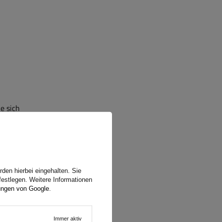
e sich
 das
erer
den hierbei eingehalten. Sie
festlegen. Weitere Informationen
ungen von Google
.
 von
Immer aktiv