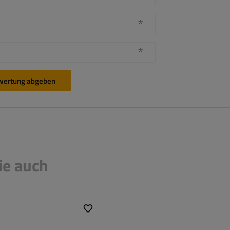
wertung abgeben
ie auch
Länge:
600 mm