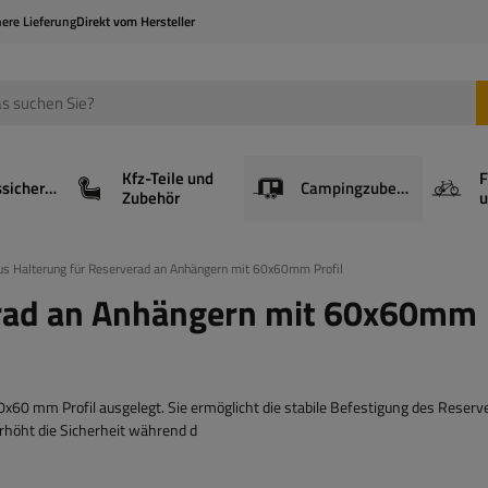
here Lieferung
Direkt vom Hersteller
Kfz-Teile und
F
Ladungssicherung
Campingzubehör
Zubehör
u
us Halterung für Reserverad an Anhängern mit 60x60mm Profil
erad an Anhängern mit 60x60mm
60 mm Profil ausgelegt. Sie ermöglicht die stabile Befestigung des Reserv
höht die Sicherheit während d