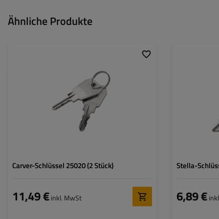
Ähnliche Produkte
Carver-Schlüssel 25020 (2 Stück)
Stella-Schlüss
11,49 €
6,89 €
inkl. MwSt
ink