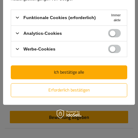
Inhalt Ihrer Bewertung
Immer
Funktionale Cookies (erforderlich)
aktiv
Analytics-Cookies
Produktfoto hinzufügen:
Werbe-Cookies
Ich bestätige alle
Vorname
Erforderlich bestätigen
E-Mail-Adresse
Bewertung abgeben